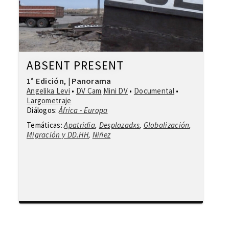
ABSENT PRESENT
1° Edición
Panorama
,
|
Angelika Levi
•
DV Cam
Mini DV
•
Documental
•
Largometraje
Diálogos:
África - Europa
Temáticas:
Apatridia
,
Desplazadxs
,
Globalización
,
Migración y DD.HH
,
Niñez