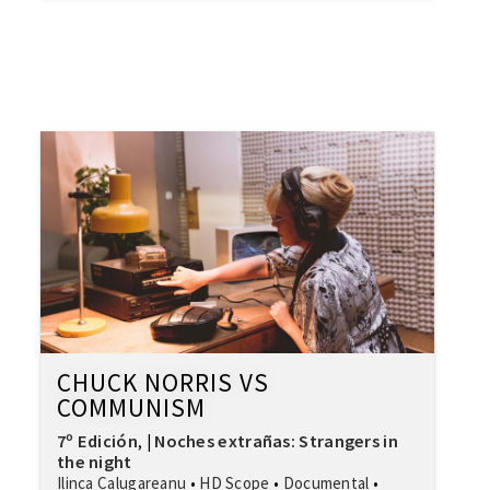
CHUCK NORRIS VS
COMMUNISM
7º Edición
Noches extrañas: Strangers in
,
|
the night
Ilinca Calugareanu
•
HD Scope
•
Documental
•