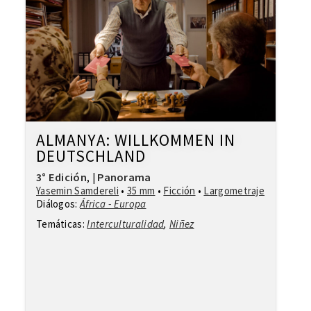
ALMANYA: WILLKOMMEN IN
DEUTSCHLAND
3° Edición
Panorama
,
|
Yasemin Samdereli
•
35 mm
•
Ficción
•
Largometraje
Diálogos:
África - Europa
Temáticas:
Interculturalidad
,
Niñez