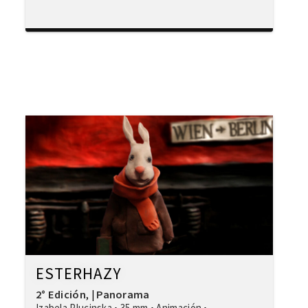
ESTERHAZY
2° Edición
Panorama
,
|
Izabela Plucinska
•
35 mm
•
Animación
•