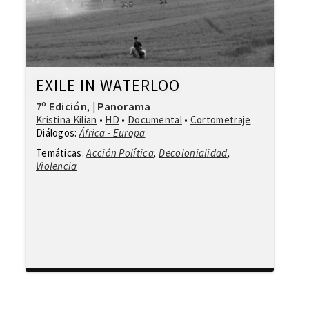
EXILE IN WATERLOO
7º Edición
Panorama
,
|
Kristina Kilian
•
HD
•
Documental
•
Cortometraje
Diálogos:
África - Europa
Temáticas:
Acción Política
,
Decolonialidad
,
Violencia