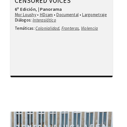
CENSORED VOICES
6º Edición
Panorama
,
|
Mor Loushy
•
HDcam
•
Documental
•
Largometraje
Diálogos:
Interasiático
Temáticas:
Colonialidad
,
Fronteras
,
Violencia