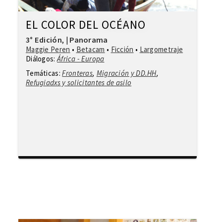
EL COLOR DEL OCÉANO
3° Edición
Panorama
,
|
Maggie Peren
•
Betacam
•
Ficción
•
Largometraje
Diálogos:
África - Europa
Temáticas:
Fronteras
,
Migración y DD.HH
,
Refugiadxs y solicitantes de asilo