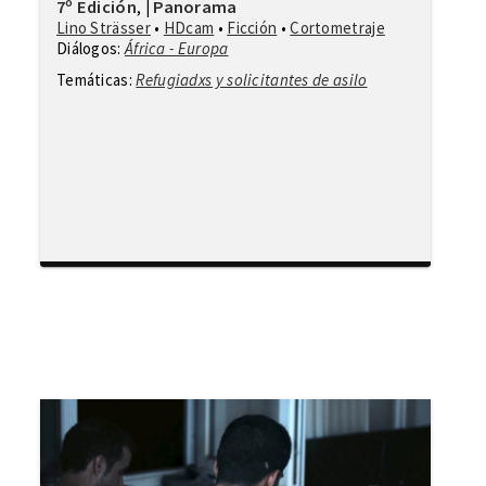
7º Edición
Panorama
,
|
Lino Strässer
•
HDcam
•
Ficción
•
Cortometraje
Diálogos:
África - Europa
Temáticas:
Refugiadxs y solicitantes de asilo