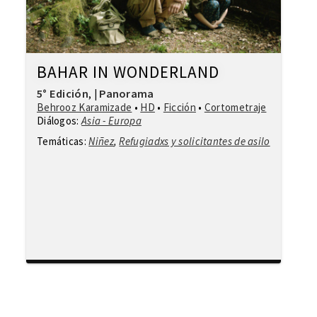
BAHAR IN WONDERLAND
5° Edición
Panorama
,
|
Behrooz Karamizade
•
HD
•
Ficción
•
Cortometraje
Diálogos:
Asia - Europa
Temáticas:
Niñez
,
Refugiadxs y solicitantes de asilo