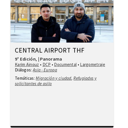
CENTRAL AIRPORT THF
9° Edición
Panorama
,
|
Karim Aïnouz
•
DCP
•
Documental
•
Largometraje
Diálogos:
Asia - Europa
Temáticas:
Migración y ciudad
,
Refugiadxs y
solicitantes de asilo