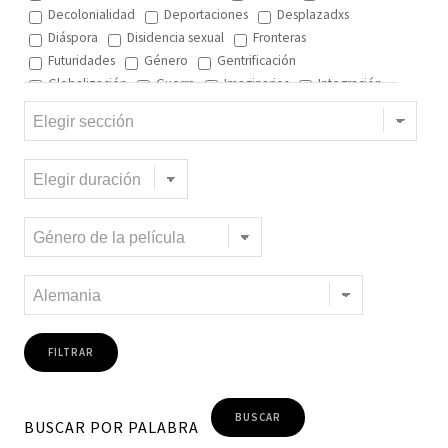
Decolonialidad
Deportaciones
Desplazadxs
Diáspora
Disidencia sexual
Fronteras
Futuridades
Género
Gentrificación
Globalización
Guerra
Imaginarios
Integración
Interculturalidad
Interculturalidad en el arte
Interculturalidad en la música
Islam
Memoria
Migración interna
Migración y ciudad
Migración y DD.HH
Migración y género
Migración y globalización
Migración y Pueblos originarios
Migración y recursos naturales
Migración y salud
Migración y trabajo
Migrantes climáticos
Movimiento
Mujeres
Música
Negritud
Niñez
Otredad
Pueblos Originarios
Racialidad
Racismo
Refugiadxs y solicitantes de asilo
Romaníes
Tecnologías de control
Trata
Turismo
Violencia
Xenofobia
BUSCAR POR PALABRA