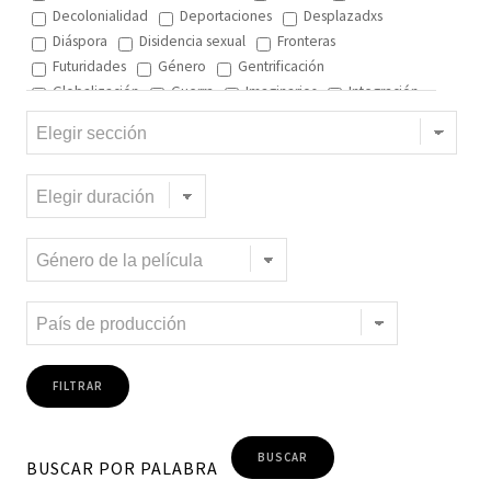
Decolonialidad
Deportaciones
Desplazadxs
Diáspora
Disidencia sexual
Fronteras
Futuridades
Género
Gentrificación
Globalización
Guerra
Imaginarios
Integración
Interculturalidad
Interculturalidad en el arte
Interculturalidad en la música
Islam
Memoria
Migración interna
Migración y ciudad
Migración y DD.HH
Migración y género
Migración y globalización
Migración y Pueblos originarios
Migración y recursos naturales
Migración y salud
Migración y trabajo
Migrantes climáticos
Movimiento
Mujeres
Música
Negritud
Niñez
Otredad
Pueblos Originarios
Racialidad
Racismo
Refugiadxs y solicitantes de asilo
Romaníes
Tecnologías de control
Trata
Turismo
Violencia
Xenofobia
BUSCAR POR PALABRA