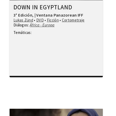
DOWN IN EGYPTLAND
3° Edición
Ventana Panazorean IFF
,
|
Lukas Zünd
•
DVD
•
Ficción
•
Cortometraje
Diálogos:
África - Europa
Temáticas: