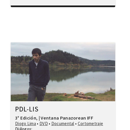
PDL-LIS
3° Edición
Ventana Panazorean IFF
,
|
Diogo Lima
•
DVD
•
Documental
•
Cortometraje
Diálogos: