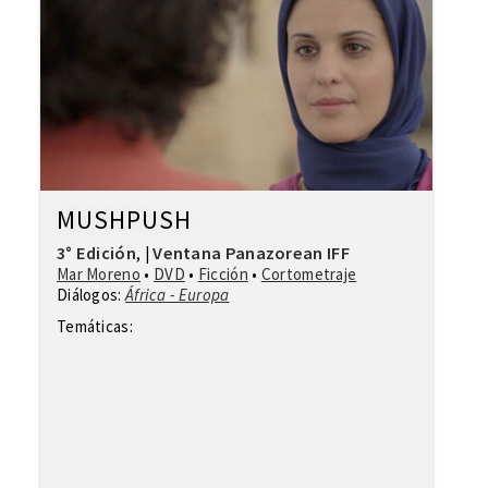
MUSHPUSH
3° Edición
Ventana Panazorean IFF
,
|
Mar Moreno
•
DVD
•
Ficción
•
Cortometraje
Diálogos:
África - Europa
Temáticas: