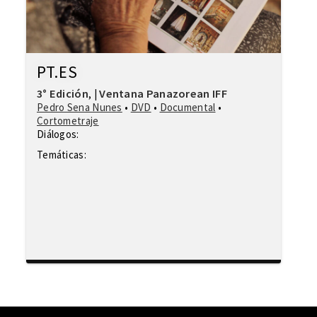
PT.ES
3° Edición
Ventana Panazorean IFF
,
|
Pedro Sena Nunes
•
DVD
•
Documental
•
Cortometraje
Diálogos:
Temáticas: