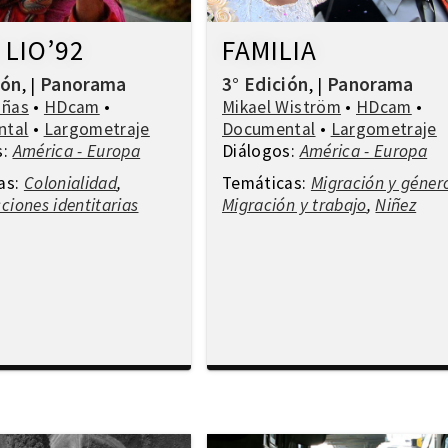
 LIO’92
FAMILIA
ión
Panorama
3° Edición
Panorama
,
|
,
|
añas
•
HDcam
•
Mikael Wiström
•
HDcam
•
ntal
•
Largometraje
Documental
•
Largometraje
s:
América - Europa
Diálogos:
América - Europa
as:
Colonialidad
,
Temáticas:
Migración y géner
ciones identitarias
Migración y trabajo
,
Niñez