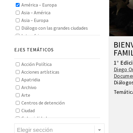
América – Europa
Asia – América
Asia – Europa
Diálogo con las grandes ciudades
Interafricano
BIEN
Interamericano
EJES TEMÁTICOS
FAMI
Interasiático
Intereuropeo
1° Edic
Acción Política
Oceanía
Diego O
Acciones artísticas
Todos los continentes
Docume
Apatridia
Diálogo
Archivo
Temátic
Arte
Centros de detención
Ciudad
Colonialidad
Construcción de imaginarios