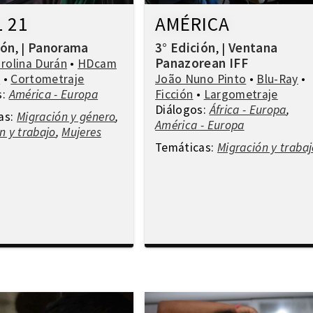
L 21
AMÉRICA
ión
Panorama
3° Edición
Ventana
,
|
,
|
Panazorean IFF
rolina Durán
•
HDcam
n
•
Cortometraje
João Nuno Pinto
•
Blu-Ray
•
s:
América - Europa
Ficción
•
Largometraje
Diálogos:
África - Europa
,
as:
Migración y género
,
América - Europa
n y trabajo
,
Mujeres
Temáticas:
Migración y trabaj