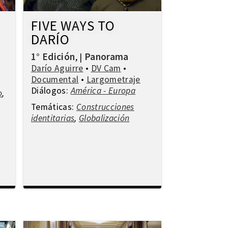
FIVE WAYS TO
DARÍO
1° Edición
Panorama
,
|
Darío Aguirre
•
DV Cam
•
Documental
•
Largometraje
Diálogos:
América - Europa
o
,
Temáticas:
Construcciones
identitarias
,
Globalización