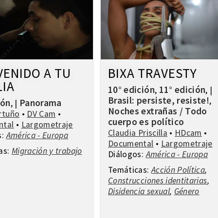
VENIDO A TU
BIXA TRAVESTY
LIA
10° edición
11° edición
,
,
|
Brasil: persiste, resiste!
,
ión
Panorama
,
|
Noches extrañas / Todo
rtuño
•
DV Cam
•
cuerpo es político
ntal
•
Largometraje
Claudia Priscilla
•
HDcam
•
s:
América - Europa
Documental
•
Largometraje
as:
Migración y trabajo
Diálogos:
América - Europa
Temáticas:
Acción Política
,
Construcciones identitarias
,
Disidencia sexual
,
Género