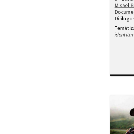
Negritud
Misael 
Docume
Niñez
Diálogo
Otredad
Temátic
Pueblos Originarios
identitar
Racialidad
Racismo
Refugiadxs y solicitantes de asilo
Romaníes
Tecnologías de control
Trata
Turismo
Violencia
Xenofobia