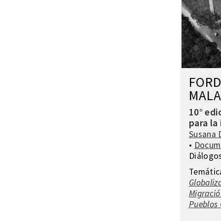
FORD
MALA
10° edi
para la
Susana 
•
Docum
Diálogo
Temátic
Globaliz
Migració
Pueblos 