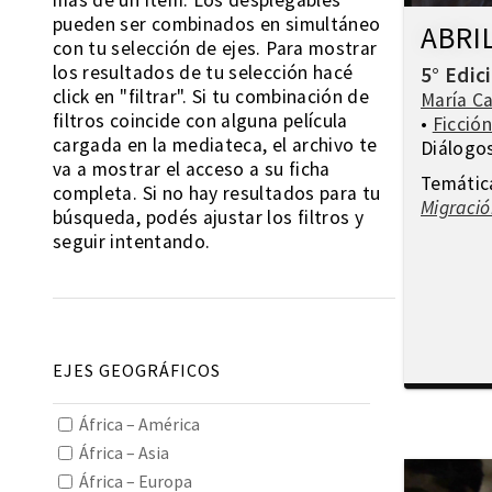
más de un ítem. Los desplegables
pueden ser combinados en simultáneo
ABRI
con tu selección de ejes. Para mostrar
los resultados de tu selección hacé
5° Edic
click en "filtrar". Si tu combinación de
María Ca
filtros coincide con alguna película
•
Ficció
cargada en la mediateca, el archivo te
Diálogo
va a mostrar el acceso a su ficha
Temátic
completa. Si no hay resultados para tu
Migració
búsqueda, podés ajustar los filtros y
seguir intentando.
EJES GEOGRÁFICOS
África – América
África – Asia
África – Europa