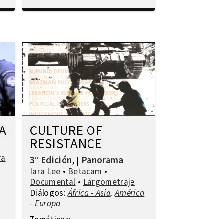
A
CULTURE OF
RESISTANCE
ra
3° Edición
Panorama
,
|
Iara Lee
•
Betacam
•
Documental
•
Largometraje
Diálogos:
África - Asia
,
América
- Europa