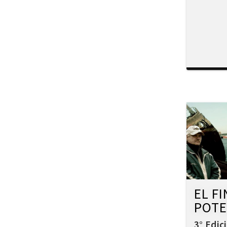
Interculturalidad en el arte
Interculturalidad en la música
Islam
Memoria
Migración interna
Migración y ciudad
Migración y DD.HH
Migración y género
Migración y globalización
Migración y Pueblos originarios
Migración y recursos naturales
Migración y salud
Migración y trabajo
Migrantes climáticos
EL FI
Movimiento
POTE
Mujeres
Música
3° Edic