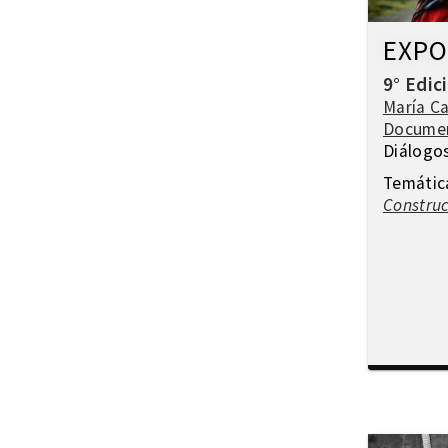
EXPO
9° Edic
María C
Docume
Diálogo
Temátic
Construc