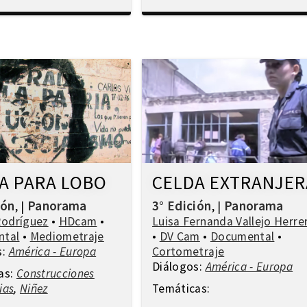
A PARA LOBO
CELDA EXTRANJER
ión
Panorama
3° Edición
Panorama
,
|
,
|
Rodríguez
•
HDcam
•
Luisa Fernanda Vallejo Herre
ntal
•
Mediometraje
•
DV Cam
•
Documental
•
s:
América - Europa
Cortometraje
Diálogos:
América - Europa
as:
Construcciones
ias
,
Niñez
Temáticas: