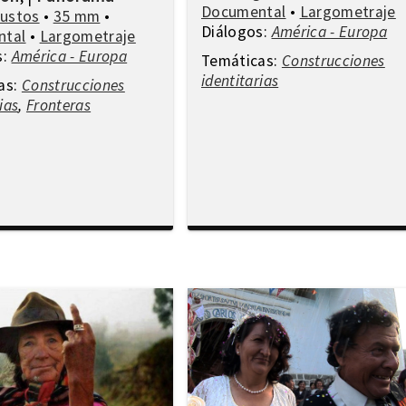
Documental
•
Largometraje
Bustos
•
35 mm
•
Diálogos:
América - Europa
ntal
•
Largometraje
s:
América - Europa
Temáticas:
Construcciones
identitarias
as:
Construcciones
ias
,
Fronteras