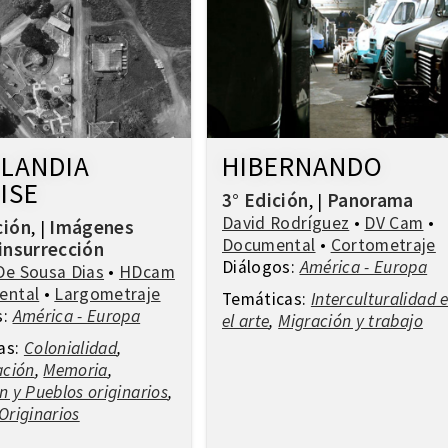
LANDIA
HIBERNANDO
ISE
3° Edición
Panorama
,
|
David Rodríguez
•
DV Cam
•
ción
Imágenes
,
|
Documental
•
Cortometraje
 insurrección
Diálogos:
América - Europa
De Sousa Dias
•
HDcam
ental
•
Largometraje
Temáticas:
Interculturalidad 
s:
América - Europa
el arte
,
Migración y trabajo
as:
Colonialidad
,
ación
,
Memoria
,
n y Pueblos originarios
,
Originarios