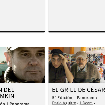
N DEL
EL GRILL DE CÉSA
MKIN
5° Edición
Panorama
,
|
Darío Aguirre
•
HDcam
•
ión
Panorama
,
|