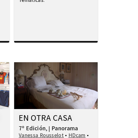
Temáticas:
R
EN OTRA CASA
7º Edición
Panorama
,
|
Vanessa Rousselot
•
HDcam
•