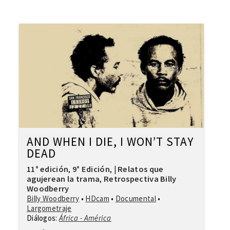
AND WHEN I DIE, I WON’T STAY
DEAD
11° edición
9° Edición
Relatos que
,
,
|
agujerean la trama
Retrospectiva Billy
,
Woodberry
Billy Woodberry
•
HDcam
•
Documental
•
Largometraje
Diálogos:
África - América