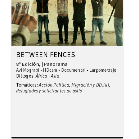
BETWEEN FENCES
8º Edición
Panorama
,
|
Avi Mograbi
•
HDcam
•
Documental
•
Largometraje
Diálogos:
África - Asia
Temáticas:
Acción Política
,
Migración y DD.HH
,
Refugiadxs y solicitantes de asilo