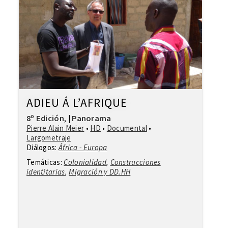
ADIEU Á L’AFRIQUE
8º Edición
Panorama
,
|
Pierre Alain Meier
•
HD
•
Documental
•
Largometraje
Diálogos:
África - Europa
Temáticas:
Colonialidad
,
Construcciones
identitarias
,
Migración y DD.HH