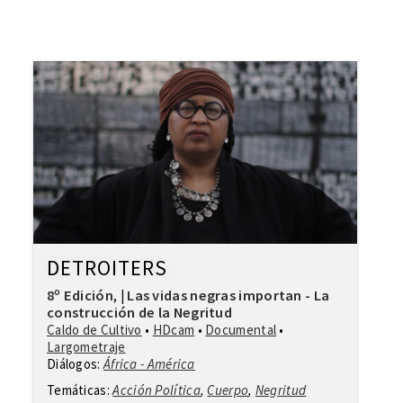
DETROITERS
8º Edición
Las vidas negras importan - La
,
|
construcción de la Negritud
Caldo de Cultivo
•
HDcam
•
Documental
•
Largometraje
Diálogos:
África - América
Temáticas:
Acción Política
,
Cuerpo
,
Negritud