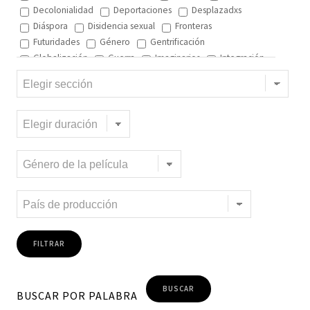
Decolonialidad
Deportaciones
Desplazadxs
Diáspora
Disidencia sexual
Fronteras
Futuridades
Género
Gentrificación
Globalización
Guerra
Imaginarios
Integración
Interculturalidad
Interculturalidad en el arte
Interculturalidad en la música
Islam
Memoria
Migración interna
Migración y ciudad
Migración y DD.HH
Migración y género
Migración y globalización
Migración y Pueblos originarios
Migración y recursos naturales
Migración y salud
Migración y trabajo
Migrantes climáticos
Movimiento
Mujeres
Música
Negritud
Niñez
Otredad
Pueblos Originarios
Racialidad
Racismo
Refugiadxs y solicitantes de asilo
Romaníes
Tecnologías de control
Trata
Turismo
Violencia
Xenofobia
BUSCAR POR PALABRA