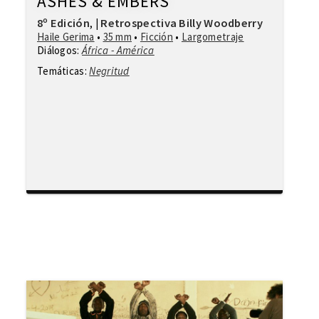
ASHES & EMBERS
8º Edición
Retrospectiva Billy Woodberry
,
|
Haile Gerima
•
35 mm
•
Ficción
•
Largometraje
Diálogos:
África - América
Temáticas:
Negritud