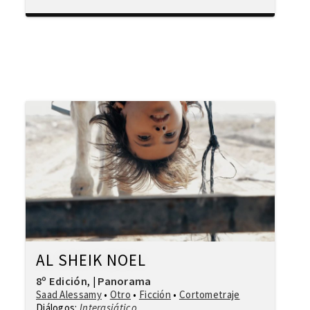
AL SHEIK NOEL
8º Edición
Panorama
,
|
Saad Alessamy
•
Otro
•
Ficción
•
Cortometraje
Diálogos:
Interasiático