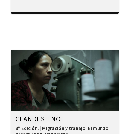
CLANDESTINO
8º Edición
Migración y trabajo. El mundo
,
|
precarizado
Panorama
,