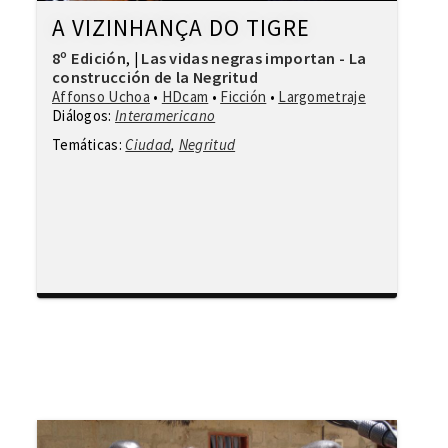
A VIZINHANÇA DO TIGRE
8º Edición
Las vidas negras importan - La
,
|
construcción de la Negritud
Affonso Uchoa
•
HDcam
•
Ficción
•
Largometraje
Diálogos:
Interamericano
Temáticas:
Ciudad
,
Negritud