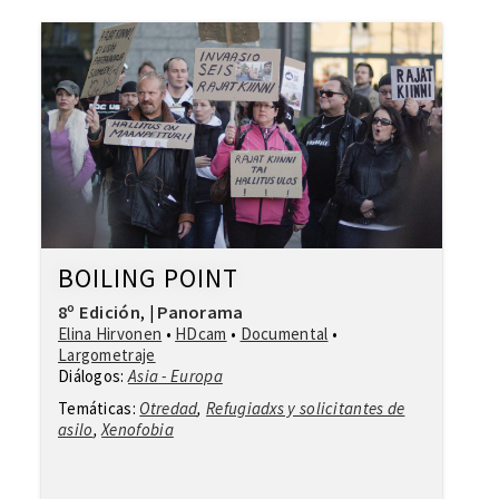
BOILING POINT
8º Edición
Panorama
,
|
Elina Hirvonen
•
HDcam
•
Documental
•
Largometraje
Diálogos:
Asia - Europa
Temáticas:
Otredad
,
Refugiadxs y solicitantes de
asilo
,
Xenofobia