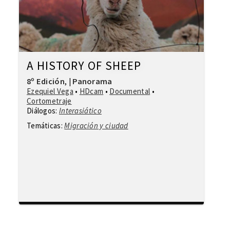
A HISTORY OF SHEEP
8º Edición
Panorama
,
|
Ezequiel Vega
•
HDcam
•
Documental
•
Cortometraje
Diálogos:
Interasiático
Temáticas:
Migración y ciudad