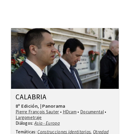
CALABRIA
8º Edición
Panorama
,
|
Pierre François Sauter
•
HDcam
•
Documental
•
Largometraje
Diálogos:
Asia - Europa
Temáticas:
Construcciones identitarias
,
Otredad