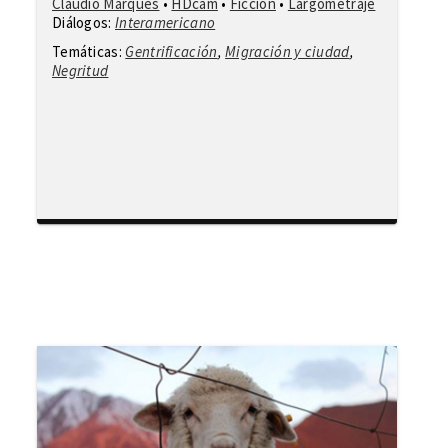
Cláudio Marques
•
HDcam
•
Ficción
•
Largometraje
Diálogos:
Interamericano
Temáticas:
Gentrificación
,
Migración y ciudad
,
Negritud