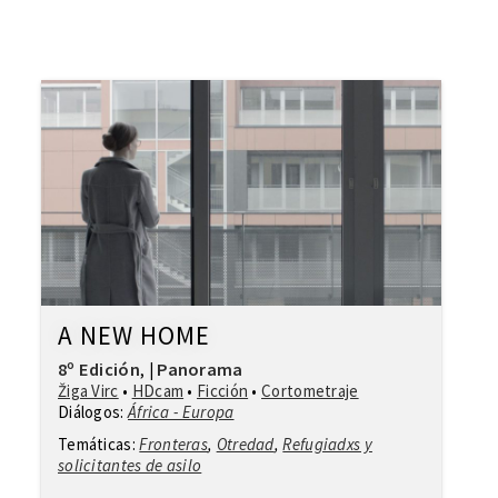
A NEW HOME
8º Edición
Panorama
,
|
Žiga Virc
•
HDcam
•
Ficción
•
Cortometraje
Diálogos:
África - Europa
Temáticas:
Fronteras
,
Otredad
,
Refugiadxs y
solicitantes de asilo