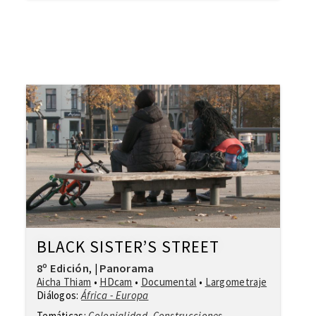
BLACK SISTER’S STREET
8º Edición
Panorama
,
|
Aicha Thiam
•
HDcam
•
Documental
•
Largometraje
Diálogos:
África - Europa
Temáticas:
Colonialidad
,
Construcciones