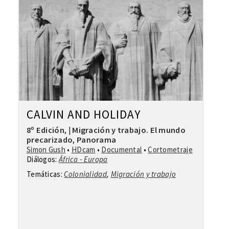
CALVIN AND HOLIDAY
8º Edición
Migración y trabajo. El mundo
,
|
precarizado
Panorama
,
Simon Gush
•
HDcam
•
Documental
•
Cortometraje
Diálogos:
África - Europa
Temáticas:
Colonialidad
,
Migración y trabajo