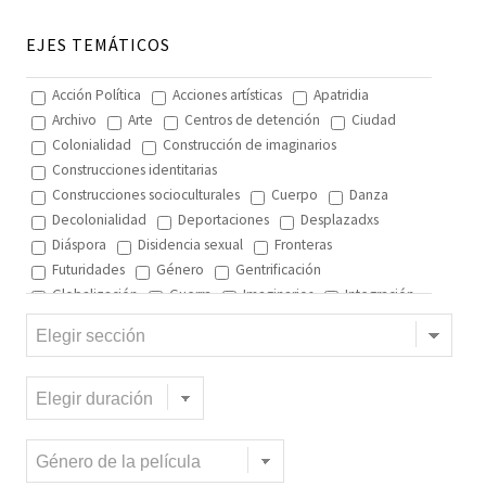
EJES TEMÁTICOS
Acción Política
Acciones artísticas
Apatridia
Archivo
Arte
Centros de detención
Ciudad
Colonialidad
Construcción de imaginarios
Construcciones identitarias
Construcciones socioculturales
Cuerpo
Danza
Decolonialidad
Deportaciones
Desplazadxs
Diáspora
Disidencia sexual
Fronteras
Futuridades
Género
Gentrificación
Globalización
Guerra
Imaginarios
Integración
Interculturalidad
Interculturalidad en el arte
Interculturalidad en la música
Islam
Memoria
Migración interna
Migración y ciudad
Migración y DD.HH
Migración y género
Migración y globalización
Migración y Pueblos originarios
Migración y recursos naturales
Migración y salud