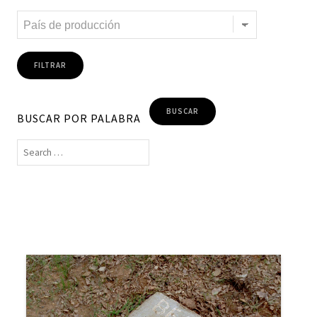
Migración y trabajo
Migrantes climáticos
Movimiento
Mujeres
Música
Negritud
Niñez
Otredad
Pueblos Originarios
Racialidad
Racismo
Refugiadxs y solicitantes de asilo
Romaníes
Tecnologías de control
Trata
Turismo
Violencia
Xenofobia
BUSCAR POR PALABRA