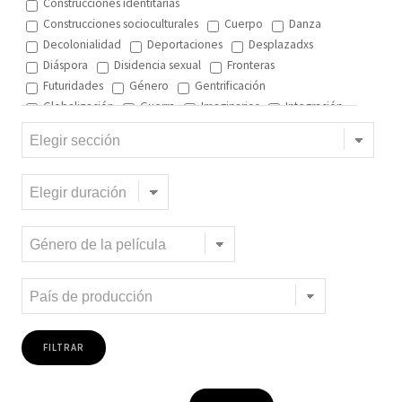
Construcciones identitarias
Construcciones socioculturales
Cuerpo
Danza
Decolonialidad
Deportaciones
Desplazadxs
Diáspora
Disidencia sexual
Fronteras
Futuridades
Género
Gentrificación
Globalización
Guerra
Imaginarios
Integración
Interculturalidad
Interculturalidad en el arte
Interculturalidad en la música
Islam
Memoria
Migración interna
Migración y ciudad
Migración y DD.HH
Migración y género
Migración y globalización
Migración y Pueblos originarios
Migración y recursos naturales
Migración y salud
Migración y trabajo
Migrantes climáticos
Movimiento
Mujeres
Música
Negritud
Niñez
Otredad
Pueblos Originarios
Racialidad
Racismo
Refugiadxs y solicitantes de asilo
Romaníes
Tecnologías de control
Trata
Turismo
Violencia
Xenofobia