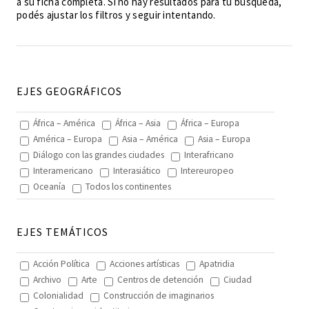
a su ficha completa. Si no hay resultados para tu búsqueda,
podés ajustar los filtros y seguir intentando.
EJES GEOGRÁFICOS
África – América
África – Asia
África – Europa
América – Europa
Asia – América
Asia – Europa
Diálogo con las grandes ciudades
Interafricano
Interamericano
Interasiático
Intereuropeo
Oceanía
Todos los continentes
EJES TEMÁTICOS
Acción Política
Acciones artísticas
Apatridia
Archivo
Arte
Centros de detención
Ciudad
Colonialidad
Construcción de imaginarios