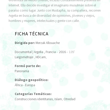
extremista de Medio Oriente, incluso constantemente presente en
Internet. Ella decide investigar el imaginario musulmán sobre el
paraíso como lugar. Junto con Mustapha, su compañera, recorren
Argelia en busca de diversidad de opiniones, jóvenes y viejos,
hombres y mujeres, intelectuales y gente con calle.
FICHA TÉCNICA
Dirigida por:
Merzak Allouache
Documental
|
Argelia
, Francia
–
2016
– 135'
Largometraje
,
HDcam
,
Formó parte de:
Panorama
Diálogo geopolítico:
África - Europa
Categorías Temáticas:
Construcciones identitarias
,
Islam
,
Otredad