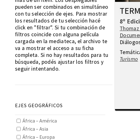
más de un ítem. Los desplegables
pueden ser combinados en simultáneo
TERM
con tu selección de ejes. Para mostrar
los resultados de tu selección hacé
8º Edic
click en "filtrar". Si tu combinación de
Thomaz
filtros coincide con alguna película
Docume
cargada en la mediateca, el archivo te
Diálogo
va a mostrar el acceso a su ficha
Temátic
completa. Si no hay resultados para tu
Turismo
búsqueda, podés ajustar los filtros y
seguir intentando.
EJES GEOGRÁFICOS
África – América
África – Asia
África – Europa