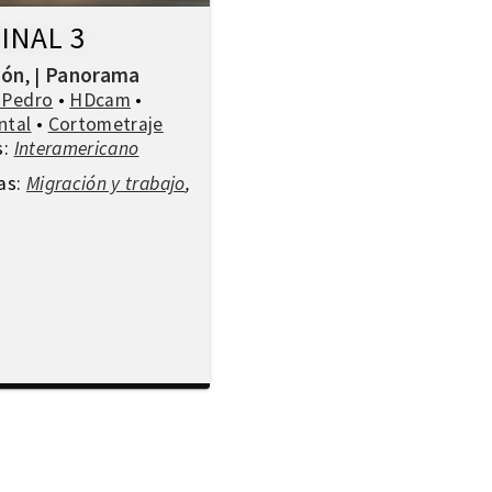
INAL 3
ión
Panorama
,
|
 Pedro
•
HDcam
•
ntal
•
Cortometraje
s:
Interamericano
as:
Migración y trabajo
,