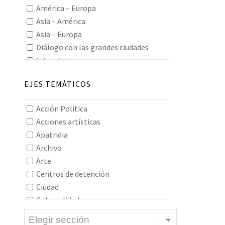
América – Europa
Asia – América
Asia – Europa
Diálogo con las grandes ciudades
Interafricano
Interamericano
EJES TEMÁTICOS
Interasiático
Intereuropeo
Acción Política
Oceanía
Acciones artísticas
Todos los continentes
Apatridia
Archivo
Arte
Centros de detención
Ciudad
Colonialidad
Construcción de imaginarios