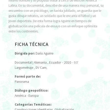
mismo nombre y se propuso visitar a cinco de ellos en América
Latina. En su documental, describe de una manera muy personal, su
encuentro con un psicólogo, un taxista jubilado, un guardia que le
gusta dibujar retratos, un soldado que le encanta el fútbol y un
joven deportista. De esta forma logra Aguirre en tiempos de
globalización una película de ensayo con un enfoque optimista
entre los continentes.
FICHA TÉCNICA
Dirigida por:
Darío Aguirre
Documental
|
Alemania
, Ecuador
–
2010
– 80'
Largometraje
,
DV Cam
,
Formó parte de:
Panorama
Diálogo geopolítico:
América - Europa
Categorías Temáticas:
Construcciones identitarias
,
Globalización