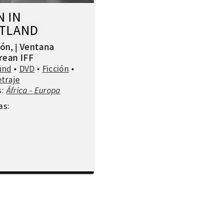
 IN
TLAND
ión
Ventana
,
|
rean IFF
ünd
•
DVD
•
Ficción
•
traje
s:
África - Europa
as: