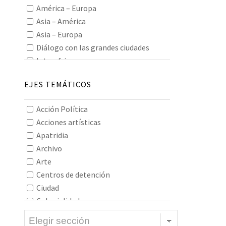
América – Europa
Asia – América
Asia – Europa
Diálogo con las grandes ciudades
Interafricano
Interamericano
EJES TEMÁTICOS
Interasiático
Intereuropeo
Acción Política
Oceanía
Acciones artísticas
Todos los continentes
Apatridia
Archivo
Arte
Centros de detención
Ciudad
Colonialidad
Construcción de imaginarios