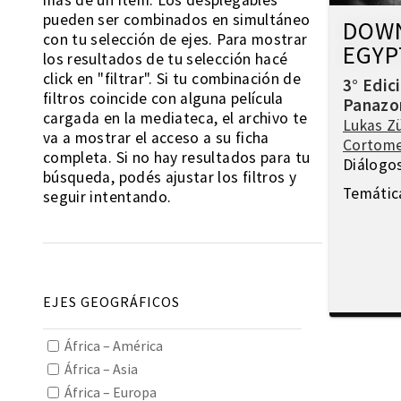
más de un ítem. Los desplegables
pueden ser combinados en simultáneo
DOWN
con tu selección de ejes. Para mostrar
EGYP
los resultados de tu selección hacé
click en "filtrar". Si tu combinación de
3° Edic
filtros coincide con alguna película
Panazo
cargada en la mediateca, el archivo te
Lukas Z
va a mostrar el acceso a su ficha
Cortome
completa. Si no hay resultados para tu
Diálogo
búsqueda, podés ajustar los filtros y
Temátic
seguir intentando.
EJES GEOGRÁFICOS
África – América
África – Asia
África – Europa