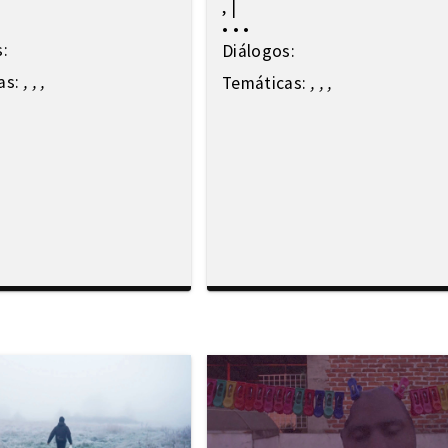
,
|
•
•
•
s:
Diálogos:
as:
,
,
,
Temáticas:
,
,
,