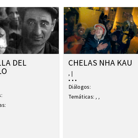
LLA DEL
CHELAS NHA KAU
LO
,
|
•
•
•
Diálogos:
s:
Temáticas:
,
,
as: