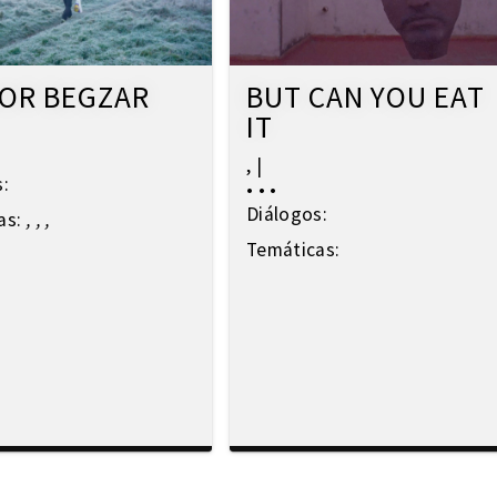
OR BEGZAR
BUT CAN YOU EAT
IT
,
|
s:
•
•
•
Diálogos:
as:
,
,
,
Temáticas: