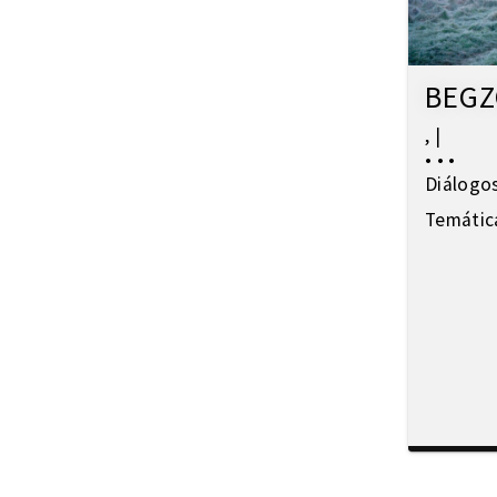
Migración y salud
Migración y trabajo
Migrantes climáticos
BEGZ
Movimiento
Mujeres
,
|
Música
•
•
•
Diálogo
Negritud
Niñez
Temátic
Otredad
Pueblos Originarios
Racialidad
Racismo
Refugiadxs y solicitantes de asilo
Romaníes
Tecnologías de control
Trata
Turismo