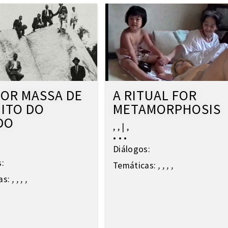
IOR MASSA DE
A RITUAL FOR
ITO DO
METAMORPHOSIS
DO
,
,
|
,
•
•
•
Diálogos:
s:
Temáticas:
,
,
,
,
as:
,
,
,
,