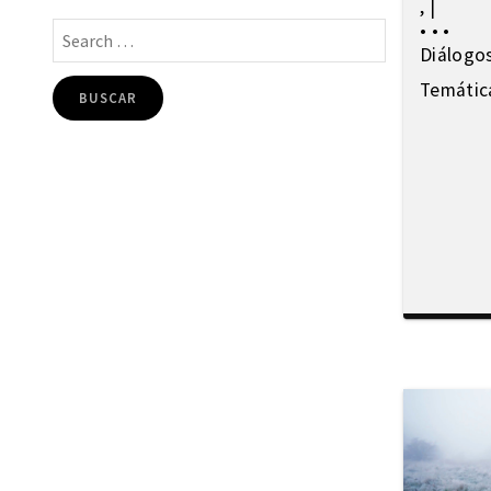
,
|
Gentrificación
•
•
•
Globalización
Diálogo
Guerra
Temátic
Imaginarios
Integración
Interculturalidad
Interculturalidad en el arte
Interculturalidad en la música
Islam
Memoria
Migración interna
Migración y ciudad
Migración y DD.HH
Migración y género
Migración y globalización
Migración y Pueblos originarios
Migración y recursos naturales