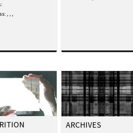
s:
as:
,
,
,
RITION
ARCHIVES