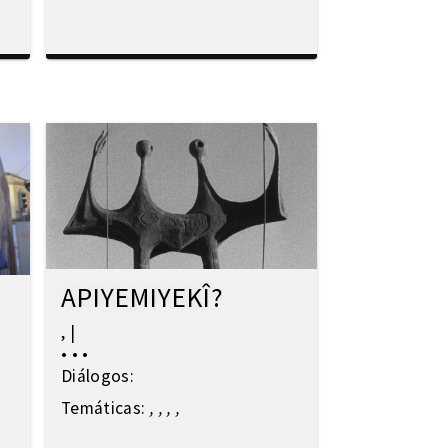
APIYEMIYEKÎ?
,
|
•
•
•
Diálogos:
Temáticas:
,
,
,
,