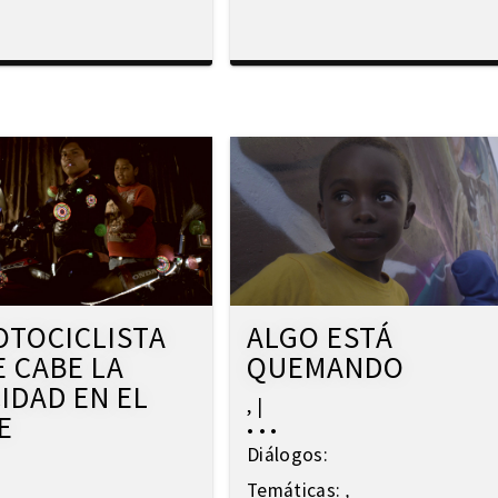
OTOCICLISTA
ALGO ESTÁ
E CABE LA
QUEMANDO
CIDAD EN EL
,
|
E
•
•
•
Diálogos:
Temáticas:
,