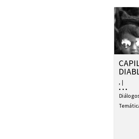
Violencia
Xenofobia
CAPI
DIAB
,
|
•
•
•
Diálogo
Temátic