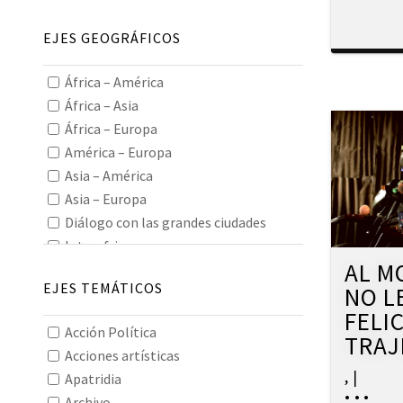
EJES GEOGRÁFICOS
África – América
África – Asia
África – Europa
América – Europa
Asia – América
Asia – Europa
Diálogo con las grandes ciudades
Interafricano
AL M
Interamericano
EJES TEMÁTICOS
NO L
Interasiático
FELI
Intereuropeo
Acción Política
Oceanía
TRAJ
Acciones artísticas
Todos los continentes
,
|
Apatridia
•
•
•
Archivo