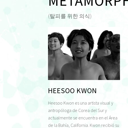
METAMORPH
(탈피를 위한 의식)
HEESOO KWON
Heesoo Kwon es una artista visual y
antropóloga de Corea del Sur y
actualmente se encuentra en el Área
de la Bahía, California. Kwon recibió su