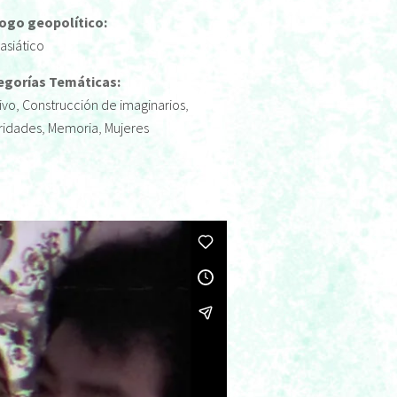
logo geopolítico:
rasiático
egorías Temáticas:
ivo
,
Construcción de imaginarios
,
ridades
,
Memoria
,
Mujeres