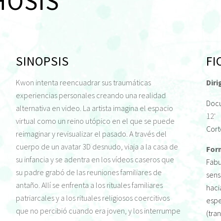
OSIS
SINOPSIS
FI
Kwon intenta reencuadrar sus traumáticas
Diri
experiencias personales creando una realidad
Doc
alternativa en video. La artista imagina el espacio
12'
virtual como un reino utópico en el que se puede
Cort
reimaginar y revisualizar el pasado. A través del
cuerpo de un avatar 3D desnudo, viaja a la casa de
For
su infancia y se adentra en los vídeos caseros que
Fabu
su padre grabó de las reuniones familiares de
sens
antaño. Allí se enfrenta a los rituales familiares
haci
patriarcales y a los rituales religiosos coercitivos
espe
que no percibió cuando era joven, y los interrumpe
(tra