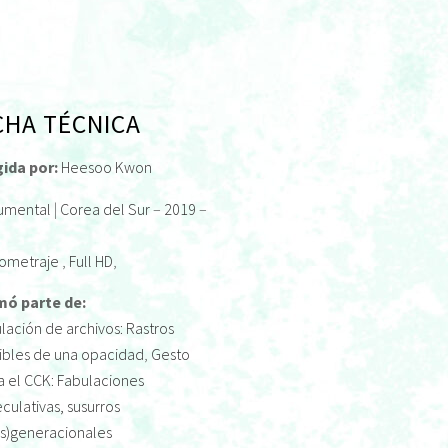
CHA TÉCNICA
gida por:
Heesoo Kwon
umental
|
Corea del Sur
–
2019
–
ometraje
,
Full HD
,
mó parte de:
lación de archivos: Rastros
ibles de una opacidad
,
Gesto
a el CCK: Fabulaciones
culativas, susurros
ns)generacionales