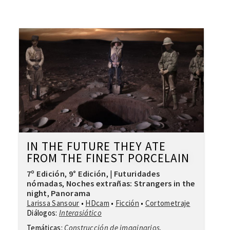
IN THE FUTURE THEY ATE
FROM THE FINEST PORCELAIN
7º Edición
9° Edición
Futuridades
,
,
|
nómadas
Noches extrañas: Strangers in the
,
night
Panorama
,
Larissa Sansour
•
HDcam
•
Ficción
•
Cortometraje
Diálogos:
Interasiático
Temáticas:
Construcción de imaginarios
,