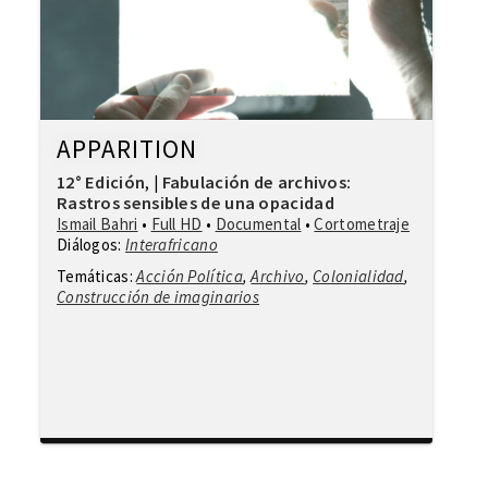
APPARITION
12° Edición
Fabulación de archivos:
,
|
Rastros sensibles de una opacidad
Ismail Bahri
•
Full HD
•
Documental
•
Cortometraje
Diálogos:
Interafricano
Temáticas:
Acción Política
,
Archivo
,
Colonialidad
,
Construcción de imaginarios