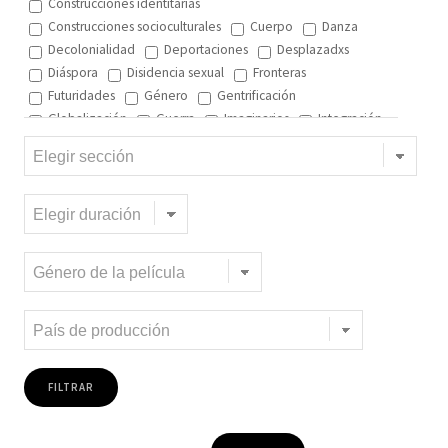
Construcciones identitarias
Construcciones socioculturales
Cuerpo
Danza
Decolonialidad
Deportaciones
Desplazadxs
Diáspora
Disidencia sexual
Fronteras
Futuridades
Género
Gentrificación
Globalización
Guerra
Imaginarios
Integración
Interculturalidad
Interculturalidad en el arte
Interculturalidad en la música
Islam
Memoria
Migración interna
Migración y ciudad
Migración y DD.HH
Migración y género
Migración y globalización
Migración y Pueblos originarios
Migración y recursos naturales
Migración y salud
Migración y trabajo
Migrantes climáticos
Movimiento
Mujeres
Música
Negritud
Niñez
Otredad
Pueblos Originarios
Racialidad
Racismo
Refugiadxs y solicitantes de asilo
Romaníes
Tecnologías de control
Trata
Turismo
Violencia
Xenofobia