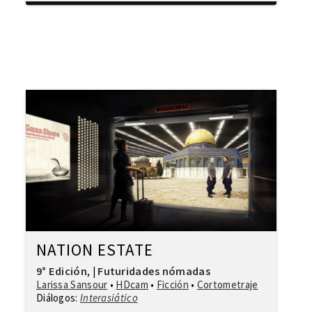
NATION ESTATE
9° Edición
Futuridades nómadas
,
|
Larissa Sansour
•
HDcam
•
Ficción
•
Cortometraje
Diálogos:
Interasiático