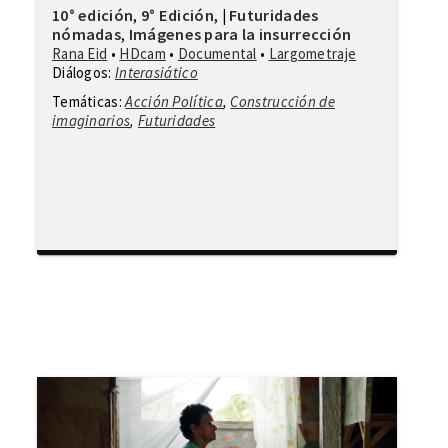
10° edición
9° Edición
Futuridades
,
,
|
nómadas
Imágenes para la insurrección
,
Rana Eid
•
HDcam
•
Documental
•
Largometraje
Diálogos:
Interasiático
Temáticas:
Acción Política
,
Construcción de
imaginarios
,
Futuridades