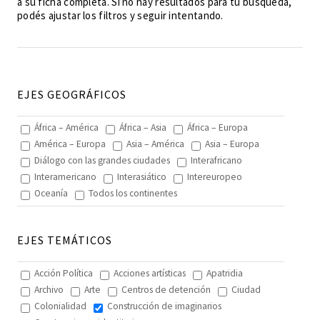
a su ficha completa. Si no hay resultados para tu búsqueda,
podés ajustar los filtros y seguir intentando.
EJES GEOGRÁFICOS
África – América
África – Asia
África – Europa
América – Europa
Asia – América
Asia – Europa
Diálogo con las grandes ciudades
Interafricano
Interamericano
Interasiático
Intereuropeo
Oceanía
Todos los continentes
EJES TEMÁTICOS
Acción Política
Acciones artísticas
Apatridia
Archivo
Arte
Centros de detención
Ciudad
Colonialidad
Construcción de imaginarios