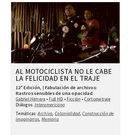
AL MOTOCICLISTA NO LE CABE
LA FELICIDAD EN EL TRAJE
12° Edición
Fabulación de archivos:
,
|
Rastros sensibles de una opacidad
Gabriel Herrera
•
Full HD
•
Ficción
•
Cortometraje
Diálogos:
Interamericano
Temáticas:
Archivo
,
Colonialidad
,
Construcción de
imaginarios
,
Memoria