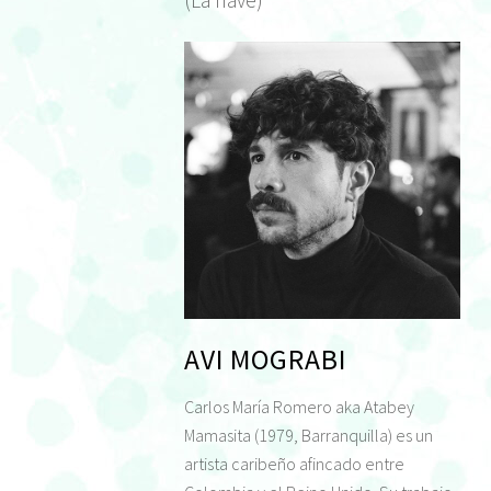
(La nave)
AVI MOGRABI
Carlos María Romero aka Atabey
Mamasita (1979, Barranquilla) es un
artista caribeño afincado entre