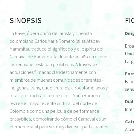
SINOPSIS
FI
La Nave, ópera prima del artista y cineasta
Diri
colombiano Carlos María Romero (alias Atabey
Ens
Mamasita), traduce el significado y el espíritu del
Uni
Carnaval de Barranquilla durante un año en el que
Larg
las reuniones estaban prohibidas. A través de
actuaciones filmadas clandestinamente con
For
miembros de muchas comunidades diferentes -
Fabu
indígenas, trans, queer, rurales, afrocolombianos y
sens
forasteros radicales entre ellos- María Romero
Diá
recrea el mayor evento cultural del norte de
Inte
Colombia como una película de performance
ensayística, demostrando cómo el Carnaval es un
Cat
elemento vital para sus muy diversos participantes.
Acci