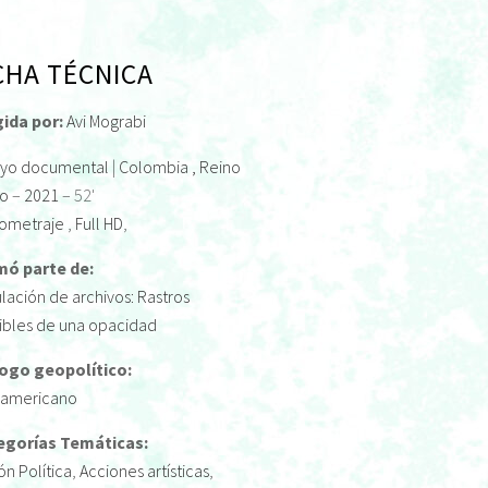
CHA TÉCNICA
gida por:
Avi Mograbi
ayo documental
|
Colombia
, Reino
do
–
2021
– 52'
ometraje
,
Full HD
,
mó parte de:
lación de archivos: Rastros
ibles de una opacidad
logo geopolítico:
ramericano
egorías Temáticas:
ón Política
,
Acciones artísticas
,