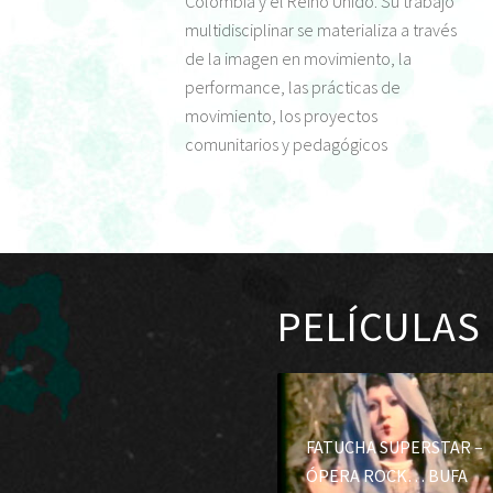
Colombia y el Reino Unido. Su trabajo
multidisciplinar se materializa a través
de la imagen en movimiento, la
performance, las prácticas de
movimiento, los proyectos
comunitarios y pedagógicos
PELÍCULAS
FATUCHA SUPERSTAR –
ÓPERA ROCK… BUFA