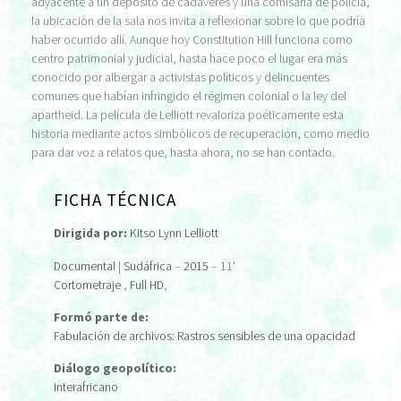
adyacente a un depósito de cadáveres y una comisaría de policía,
la ubicación de la sala nos invita a reflexionar sobre lo que podría
haber ocurrido allí. Aunque hoy Constitution Hill funciona como
centro patrimonial y judicial, hasta hace poco el lugar era más
conocido por albergar a activistas políticos y delincuentes
comunes que habían infringido el régimen colonial o la ley del
apartheid. La película de Lelliott revaloriza poéticamente esta
historia mediante actos simbólicos de recuperación, como medio
para dar voz a relatos que, hasta ahora, no se han contado.
FICHA TÉCNICA
Dirigida por:
Kitso Lynn Lelliott
Documental
|
Sudáfrica
–
2015
– 11'
Cortometraje
,
Full HD
,
Formó parte de:
Fabulación de archivos: Rastros sensibles de una opacidad
Diálogo geopolítico:
Interafricano