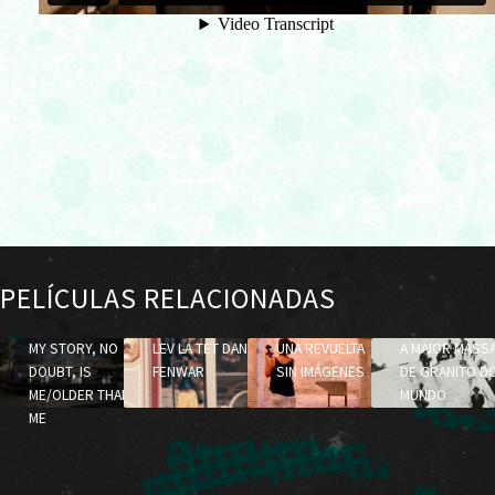
PELÍCULAS RELACIONADAS
MY STORY, NO
LEV LA TET DANN
UNA REVUELTA
A MAIOR MASS
DOUBT, IS
FENWAR
SIN IMÁGENES
DE GRANITO D
ME/OLDER THAN
MUNDO
ME