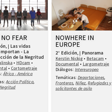
 NO FEAR
NOWHERE IN
EUROPE
ión
Las vidas
,
|
importan - La
2° Edición
Panorama
,
|
cción de la Negritud
Kerstin Nickig
•
Betacam
•
alinska
•
HDcam
•
Documental
•
Largometraje
ntal
•
Cortometraje
Diálogos:
Intereuropeo
s:
África - América
Temáticas:
Deportaciones
,
as:
Acción Política
,
Fronteras
,
Niñez
,
Refugiadxs y
Negritud
solicitantes de asilo