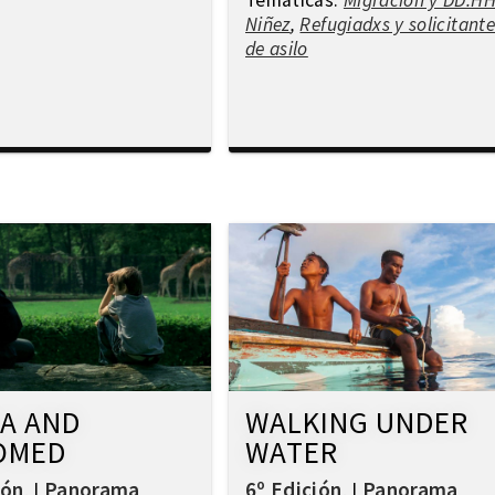
Temáticas:
Migración y DD.H
Niñez
,
Refugiadxs y solicitante
de asilo
A AND
WALKING UNDER
OMED
WATER
ión
Panorama
6º Edición
Panorama
,
|
,
|