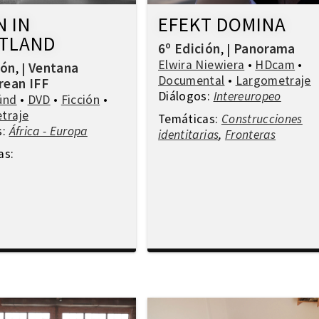
 IN
EFEKT DOMINA
TLAND
6º Edición
Panorama
,
|
Elwira Niewiera
•
HDcam
•
ión
Ventana
,
|
Documental
•
Largometraje
rean IFF
Diálogos:
Intereuropeo
ünd
•
DVD
•
Ficción
•
traje
Temáticas:
Construcciones
s:
África - Europa
identitarias
,
Fronteras
as: