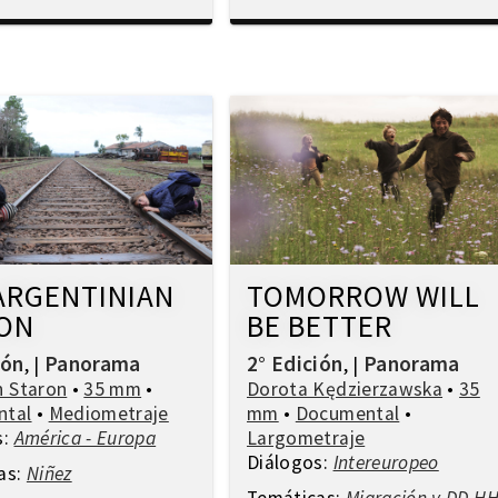
ARGENTINIAN
TOMORROW WILL
ON
BE BETTER
ión
Panorama
2° Edición
Panorama
,
|
,
|
h Staron
•
35 mm
•
Dorota Kędzierzawska
•
35
ntal
•
Mediometraje
mm
•
Documental
•
s:
América - Europa
Largometraje
Diálogos:
Intereuropeo
as:
Niñez