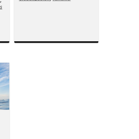
H
,
s