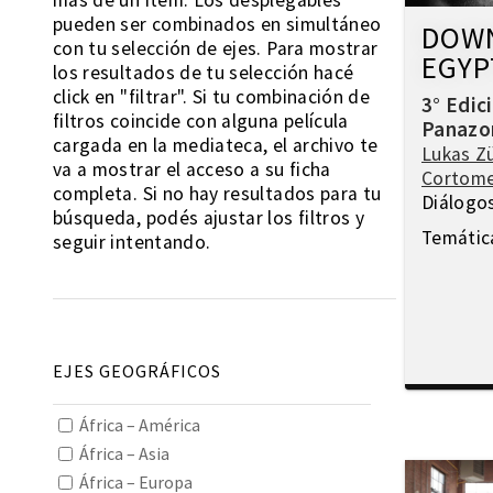
más de un ítem. Los desplegables
pueden ser combinados en simultáneo
DOWN
con tu selección de ejes. Para mostrar
EGYP
los resultados de tu selección hacé
click en "filtrar". Si tu combinación de
3° Edic
filtros coincide con alguna película
Panazo
cargada en la mediateca, el archivo te
Lukas Z
va a mostrar el acceso a su ficha
Cortome
completa. Si no hay resultados para tu
Diálogo
búsqueda, podés ajustar los filtros y
Temátic
seguir intentando.
EJES GEOGRÁFICOS
África – América
África – Asia
África – Europa