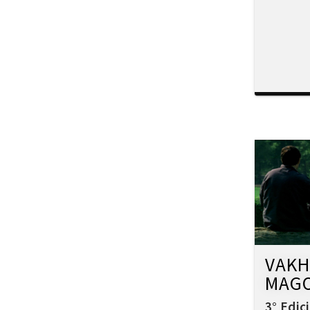
Interculturalidad en el arte
Interculturalidad en la música
Islam
Memoria
Migración interna
Migración y ciudad
Migración y DD.HH
Migración y género
Migración y globalización
Migración y Pueblos originarios
Migración y recursos naturales
Migración y salud
Migración y trabajo
Migrantes climáticos
VAKH
Movimiento
MAG
Mujeres
Música
3° Edic