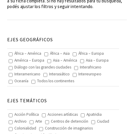
a su ficha completa. Si no hay resultados para tu búsqueda,
podés ajustar los filtros y seguir intentando.
EJES GEOGRÁFICOS
África – América
África – Asia
África – Europa
América – Europa
Asia – América
Asia – Europa
Diálogo con las grandes ciudades
Interafricano
Interamericano
Interasiático
Intereuropeo
Oceanía
Todos los continentes
EJES TEMÁTICOS
Acción Política
Acciones artísticas
Apatridia
Archivo
Arte
Centros de detención
Ciudad
Colonialidad
Construcción de imaginarios