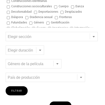
Construcciones identitarias
Construcciones socioculturales
Cuerpo
Danza
Decolonialidad
Deportaciones
Desplazadxs
Diáspora
Disidencia sexual
Fronteras
Futuridades
Género
Gentrificación
Globalización
Guerra
Imaginarios
Integración
Interculturalidad
Interculturalidad en el arte
Interculturalidad en la música
Islam
Memoria
Migración interna
Migración y ciudad
Migración y DD.HH
Migración y género
Migración y globalización
Migración y Pueblos originarios
Migración y recursos naturales
Migración y salud
Migración y trabajo
Migrantes climáticos
Movimiento
Mujeres
Música
Negritud
Niñez
Otredad
Pueblos Originarios
Racialidad
Racismo
Refugiadxs y solicitantes de asilo
Romaníes
Tecnologías de control
Trata
Turismo
Violencia
Xenofobia