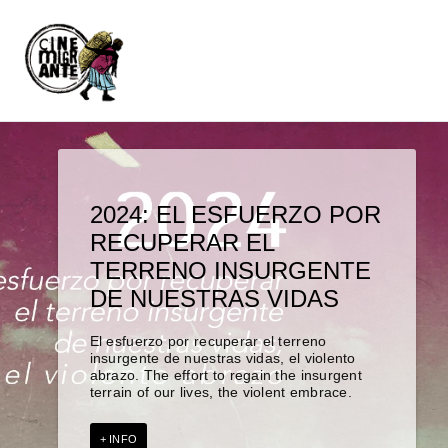
2024: EL ESFUERZO POR
HA CONCLUÍDO CON
CINEMIGRANE 14 ‘EN EL
CONVOCATORIA
CINEMIGRANTE ABRE LA
RECUPERAR EL
ÉXITO LA 14° EDICIÓN
LÍMITE DE LO VISIBLE’
VOLUNTARIES
CONVOCATORIA
TERRENO INSURGENTE
DEL FESTIVAL
CINEMIGRANTE 14
DE NUESTRAS VIDAS
INTERNACIONAL
CINEMIGRANTE, EN EL
El esfuerzo por recuperar el terreno
LÍMITE DE LO VISIBLE
insurgente de nuestras vidas, el violento
abrazo. The effort to regain the insurgent
terrain of our lives, the violent embrace.
+ INFO
+ INFO
+ INFO
+ INFO