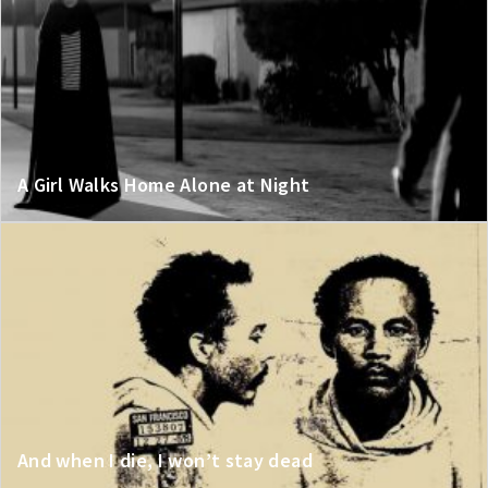
A Girl Walks Home Alone at Night
And when I die, I won’t stay dead