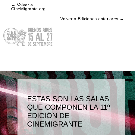
← Volver a
CineMigrante.org
Volver a Ediciones anteriores →
ESTAS SON LAS SALAS
SE VIENE LA 11º EDICIÓN
ABRIMOS LOS
AGENDA MIGRANTE 2020
LLEGAMOS, CRUZAMOS
QUE COMPONEN LA 11º
DE CINEMIGRANTE
ARCHIVOS
ESTE 2019
EDICIÓN DE
Este año, CineMigrante se une a
CINEMIGRANTE
CURRENTS.FM para desarrollar una
experiencia online a través de una