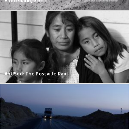
Abecedario/ X,Y
AbUSed: The Postville Raid