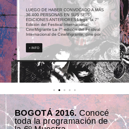
ARGENTINA
LUEGO DE HABER CONVOCADO A MÁS
36.400 PERSONAS EN SUS SEIS
EDICIONES ANTERIORES Llega la 7°
Edición del Festival Internacional
CineMigrante La 7° edición del Festival
Internacional de CineMigrante, cine por ...
+ INFO
+ INFO
+ INFO
+ INFO
+ INFO
BOGOTÁ 2016.
Conocé
toda la programación de
la 6º Muestra