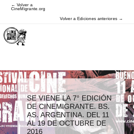
← Volver a
CineMigrante.org
Volver a Ediciones anteriores →
GANADORES Y PREMIOS
SE VIENE LA 7° EDICIÓN
1° LABORATORIO DE
LANZAMIENTO DEL 2°
HA CULMINADO CON
DE LA 7° EDICIÓN DEL
DE CINEMIGRANTE. BS.
ARTES AUDIOVISUALES
CONCURSO DE ARTE
ÉXITO LA 3RA MUESTRA
FESTIVAL
AS. ARGENTINA. DEL 11
DICTADO POR GIANLUCA
URBANO EN EL MARCO
DE CINEMIGRANTE EN
INTERNACIONAL
AL 19 DE OCTUBRE DE
Y MASSIMILIANO DE
DE LA 7° EDICIÓN
BARCELONA, JULIO 2016
CINEMIGRANTE.
2016
SERIO
CINEMIGRANTE EN