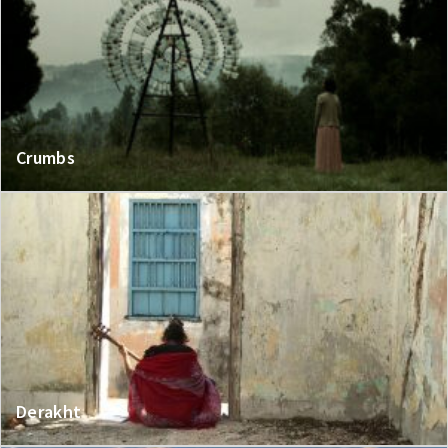
Crumbs
Derakht