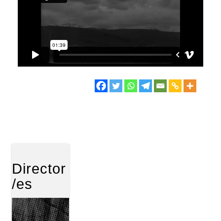
Director
/es