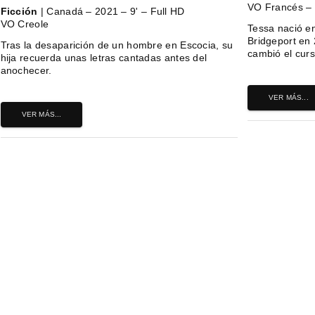
VO Francés – 
Ficción
| Canadá – 2021 – 9' – Full HD
VO Creole
Tessa nació e
Bridgeport en 
Tras la desaparición de un hombre en Escocia, su
cambió el cur
hija recuerda unas letras cantadas antes del
anochecer.
VER MÁS...
VER MÁS...