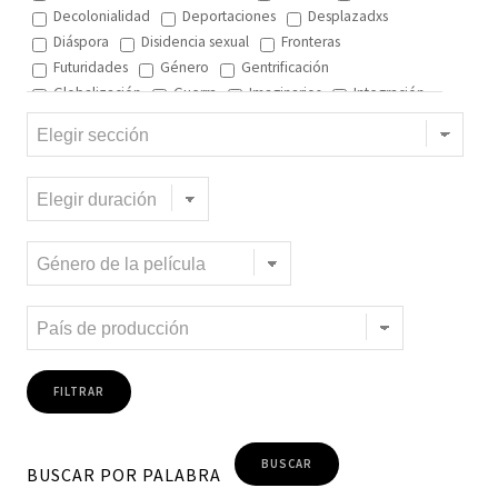
Decolonialidad
Deportaciones
Desplazadxs
Diáspora
Disidencia sexual
Fronteras
Futuridades
Género
Gentrificación
Globalización
Guerra
Imaginarios
Integración
Interculturalidad
Interculturalidad en el arte
Interculturalidad en la música
Islam
Memoria
Migración interna
Migración y ciudad
Migración y DD.HH
Migración y género
Migración y globalización
Migración y Pueblos originarios
Migración y recursos naturales
Migración y salud
Migración y trabajo
Migrantes climáticos
Movimiento
Mujeres
Música
Negritud
Niñez
Otredad
Pueblos Originarios
Racialidad
Racismo
Refugiadxs y solicitantes de asilo
Romaníes
Tecnologías de control
Trata
Turismo
Violencia
Xenofobia
BUSCAR POR PALABRA