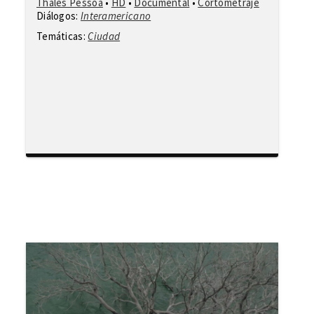
Thales Pessoa
•
HD
•
Documental
•
Cortometraje
Diálogos:
Interamericano
Temáticas:
Ciudad