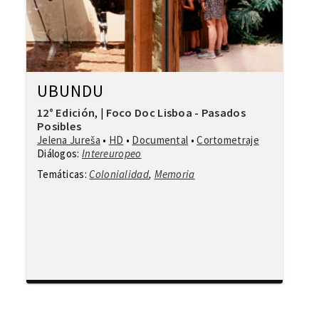
UBUNDU
12° Edición
Foco Doc Lisboa - Pasados
,
|
Posibles
Jelena Jureša
•
HD
•
Documental
•
Cortometraje
Diálogos:
Intereuropeo
Temáticas:
Colonialidad
,
Memoria