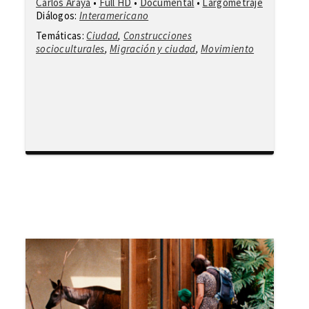
Carlos Araya
•
Full HD
•
Documental
•
Largometraje
Diálogos:
Interamericano
Temáticas:
Ciudad
,
Construcciones
socioculturales
,
Migración y ciudad
,
Movimiento