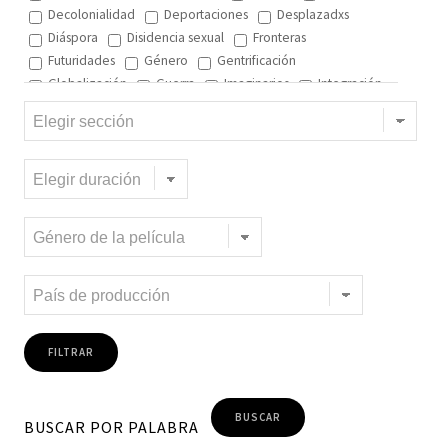
Decolonialidad
Deportaciones
Desplazadxs
Diáspora
Disidencia sexual
Fronteras
Futuridades
Género
Gentrificación
Globalización
Guerra
Imaginarios
Integración
Interculturalidad
Interculturalidad en el arte
Interculturalidad en la música
Islam
Memoria
Migración interna
Migración y ciudad
Migración y DD.HH
Migración y género
Migración y globalización
Migración y Pueblos originarios
Migración y recursos naturales
Migración y salud
Migración y trabajo
Migrantes climáticos
Movimiento
Mujeres
Música
Negritud
Niñez
Otredad
Pueblos Originarios
Racialidad
Racismo
Refugiadxs y solicitantes de asilo
Romaníes
Tecnologías de control
Trata
Turismo
Violencia
Xenofobia
BUSCAR POR PALABRA