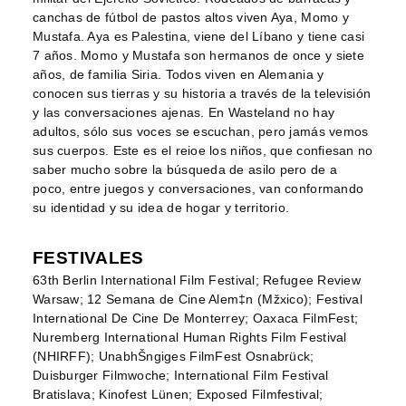
canchas de fútbol de pastos altos viven Aya, Momo y
Mustafa. Aya es Palestina, viene del Líbano y tiene casi
7 años. Momo y Mustafa son hermanos de once y siete
años, de familia Siria. Todos viven en Alemania y
conocen sus tierras y su historia a través de la televisión
y las conversaciones ajenas. En Wasteland no hay
adultos, sólo sus voces se escuchan, pero jamás vemos
sus cuerpos. Este es el reioe los niños, que confiesan no
saber mucho sobre la búsqueda de asilo pero de a
poco, entre juegos y conversaciones, van conformando
su identidad y su idea de hogar y territorio.
FESTIVALES
63th Berlin International Film Festival; Refugee Review
Warsaw; 12 Semana de Cine Alem‡n (Mžxico); Festival
International De Cine De Monterrey; Oaxaca FilmFest;
Nuremberg International Human Rights Film Festival
(NHIRFF); UnabhŠngiges FilmFest Osnabrück;
Duisburger Filmwoche; International Film Festival
Bratislava; Kinofest Lünen; Exposed Filmfestival;