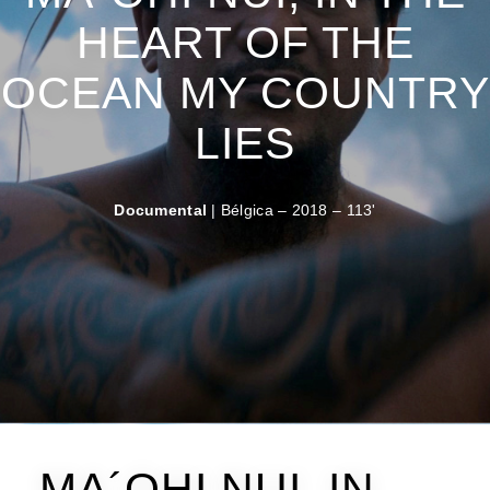
HEART OF THE
OCEAN MY COUNTRY
LIES
Documental
| Bélgica – 2018 – 113'
MA´OHI NUI, IN