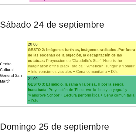
Sábado 24 de septiembre
20:00
GESTO 2: Imágenes furtivas, imágenes radicales. Por fuera
de las escenas de la sujeción, la decapitación de las
estatuas:
Proyección de 'Claudette's Star', 'Here is the
Centro
imagination of the Black Radical', 'American Hunger' y 'Tonalli'
Cultural
+ Intervenciones visuales + Cena comunitaria + DJs
General San
21:00
Martín
GESTO 3: El indicio, la rama y la brisa. Ir por la senda
inacabada
: Proyección de 'El cuervo, la fosa y la yegua' y
'Mangrove School' + Lectura performática + Cena comunitaria
+ DJs
Domingo 25 de septiembre