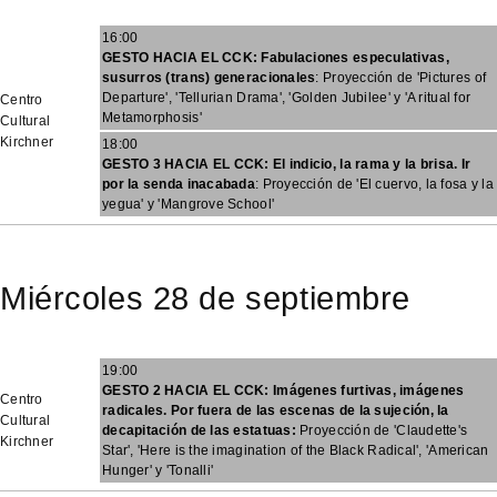
16:00
GESTO HACIA EL CCK: Fabulaciones especulativas,
susurros (trans) generacionales
: Proyección de 'Pictures of
Departure', 'Tellurian Drama', 'Golden Jubilee' y 'A ritual for
Centro
Metamorphosis'
Cultural
Kirchner
18:00
GESTO 3 HACIA EL CCK: El indicio, la rama y la brisa. Ir
por la senda inacabada
: Proyección de 'El cuervo, la fosa y la
yegua' y 'Mangrove School'
Miércoles 28 de septiembre
19:00
GESTO 2 HACIA EL CCK: Imágenes furtivas, imágenes
Centro
radicales. Por fuera de las escenas de la sujeción, la
Cultural
decapitación de las estatuas:
Proyección de 'Claudette's
Kirchner
Star', 'Here is the imagination of the Black Radical', 'American
Hunger' y 'Tonalli'