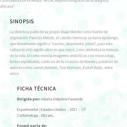
cofundadora de la revista “MFON: Mujeres fotógrafas de la diáspora
africana”.
SINOPSIS
La directora parte de su propio linaje Mende como fuente de
inspiración. Para los Mende, el cabello hermoso se llama kpotongo,
que literalmente significa "mucho, abundante, pleno", para esta
cultura lo más significativo es que crece, y eso simboliza la esencia
de la vida. El corto mezcla imágenes simbólicas con música trap,
textos espirituales, cánticos de la cosecha de Mende y palabras de
autores como James Baldwin, Toni Morrison, Erykah Badu, entre
otros.
FICHA TÉCNICA
Dirigida por:
Adama Delphine Fawundu
Experimental
|
Estados Unidos
–
2017
– 10'
Cortometraje
,
HDcam
,
Formó parte de: