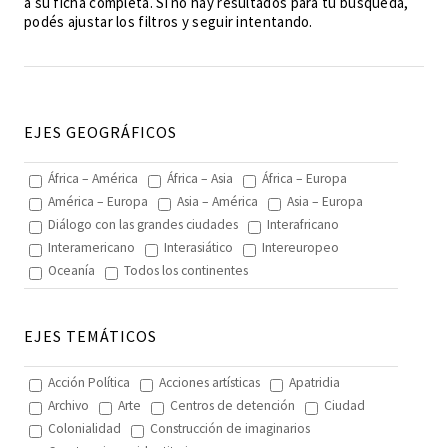
a su ficha completa. Si no hay resultados para tu búsqueda,
podés ajustar los filtros y seguir intentando.
EJES GEOGRÁFICOS
África – América
África – Asia
África – Europa
América – Europa
Asia – América
Asia – Europa
Diálogo con las grandes ciudades
Interafricano
Interamericano
Interasiático
Intereuropeo
Oceanía
Todos los continentes
EJES TEMÁTICOS
Acción Política
Acciones artísticas
Apatridia
Archivo
Arte
Centros de detención
Ciudad
Colonialidad
Construcción de imaginarios