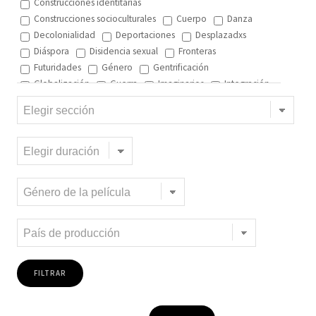
Construcciones identitarias
Construcciones socioculturales
Cuerpo
Danza
Decolonialidad
Deportaciones
Desplazadxs
Diáspora
Disidencia sexual
Fronteras
Futuridades
Género
Gentrificación
Globalización
Guerra
Imaginarios
Integración
Interculturalidad
Interculturalidad en el arte
Interculturalidad en la música
Islam
Memoria
Migración interna
Migración y ciudad
Migración y DD.HH
Migración y género
Migración y globalización
Migración y Pueblos originarios
Migración y recursos naturales
Migración y salud
Migración y trabajo
Migrantes climáticos
Movimiento
Mujeres
Música
Negritud
Niñez
Otredad
Pueblos Originarios
Racialidad
Racismo
Refugiadxs y solicitantes de asilo
Romaníes
Tecnologías de control
Trata
Turismo
Violencia
Xenofobia