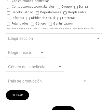
Construcciones identitarias
Construcciones socioculturales
Cuerpo
Danza
Decolonialidad
Deportaciones
Desplazadxs
Diáspora
Disidencia sexual
Fronteras
Futuridades
Género
Gentrificación
Globalización
Guerra
Imaginarios
Integración
Interculturalidad
Interculturalidad en el arte
Interculturalidad en la música
Islam
Memoria
Migración interna
Migración y ciudad
Migración y DD.HH
Migración y género
Migración y globalización
Migración y Pueblos originarios
Migración y recursos naturales
Migración y salud
Migración y trabajo
Migrantes climáticos
Movimiento
Mujeres
Música
Negritud
Niñez
Otredad
Pueblos Originarios
Racialidad
Racismo
Refugiadxs y solicitantes de asilo
Romaníes
Tecnologías de control
Trata
Turismo
Violencia
Xenofobia