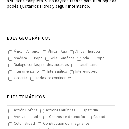
a su ficha completa. Si no hay resultados para tu búsqueda,
podés ajustar los filtros y seguir intentando.
EJES GEOGRÁFICOS
África – América
África – Asia
África – Europa
América – Europa
Asia – América
Asia – Europa
Diálogo con las grandes ciudades
Interafricano
Interamericano
Interasiático
Intereuropeo
Oceanía
Todos los continentes
EJES TEMÁTICOS
Acción Política
Acciones artísticas
Apatridia
Archivo
Arte
Centros de detención
Ciudad
Colonialidad
Construcción de imaginarios