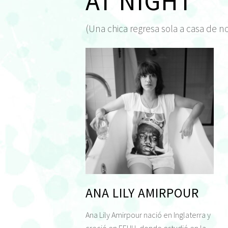
AT NIGHT
(Una chica regresa sola a casa de n
ANA LILY AMIRPOUR
Ana Lily Amirpour nació en Inglaterra y