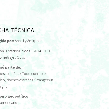
CHA TÉCNICA
gida por:
Ana Lily Amirpour
ión
|
Estados Unidos
–
2014
– 101'
ometraje
,
Otro
,
mó parte de:
es extrañas / Todo cuerpo es
tico
,
Noches extrañas: Strangers in
night
logo geopolítico:
ramericano