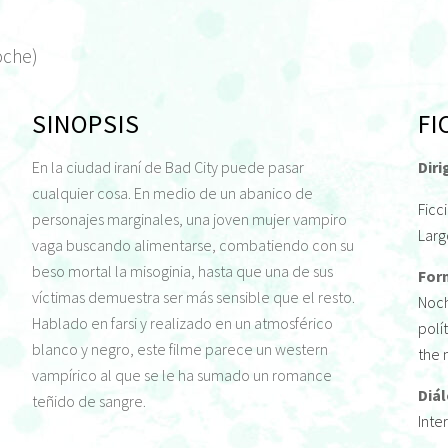
oche)
SINOPSIS
FI
En la ciudad iraní de Bad City puede pasar
Diri
cualquier cosa. En medio de un abanico de
Ficc
personajes marginales, una joven mujer vampiro
Larg
vaga buscando alimentarse, combatiendo con su
beso mortal la misoginia, hasta que una de sus
For
víctimas demuestra ser más sensible que el resto.
Noch
Hablado en farsi y realizado en un atmosférico
polí
blanco y negro, este filme parece un western
the 
vampírico al que se le ha sumado un romance
Diá
teñido de sangre.
Inte