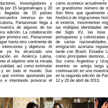
ductores, investigadores y
gal, un país que ha recibido
ada por 15 largometrajes y 20
tes en las últimas décadas.
as llegadas de 15 países
uyen a repensar el proceso
 encuentra inmerso en los
 azorianas y portuguesas para
catoria, Panazorean llega a
os que siempre han moldeado
 muestra de algunos de los
s. Deshabitadas a principios
 La colaboración
scubiertas por
 por primera vez, Panazorean
s y por algunos extranjeros
legue hasta otro continente de
e ellos los franceses. La
intenciones y objetivos. Al
 comenzaría dos siglos más
que ya ha alcanzado una
, Hawai, Bermudas y Canadá
tación en América Latina,
 también con otros del Cono
te el séptimo arte la mirada
a colaboración entre ambos
turalidad, así como estimular
stá confirmado que tendrá
e y en todo el mundo. Sus
que Cinemigrante participará
en que vivimos apostando por
, a celebrarse entre los días
as e intentando provocar el
12 y 20 de abril de 2013.