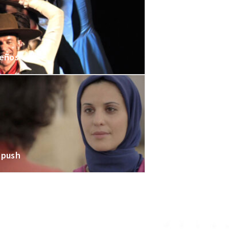
eños
hpush