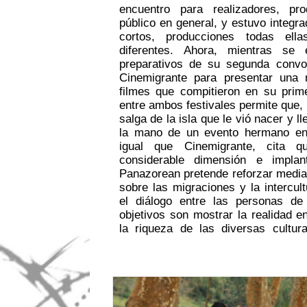
encuentro para realizadores, pro
como acontece actualmente en Portu
público en general, y estuvo integr
un grandísimo número de inmigran
cortos, producciones todas ell
Son films que igualmente contrib
diferentes. Ahora, mientras se
histórico de migraciones históricas
preparativos de su segunda convo
el exterior, movimientos migratori
Cinemigrante para presentar una
las múltiplas identidades de Azore
filmes que compitieron en su primera edición.
del Siglo XV, las islas Azores fueron de
entre ambos festivales permite que,
portugueses y colonizadas por esto
salga de la isla que le vió nacer y l
de varias nacionalidades, entr
la mano de un evento hermano en 
emigración azoriana regular sólo
igual que Cinemigrante, cita 
tarde con Brasil, Estados Unidos
considerable dimensión e implan
como principales destinos, aunque
Panazorean pretende reforzar median
Sur como Argentina y Uruguay. L
sobre las migraciones y la intercul
eventos se antoja larga y ya e
el diálogo entre las personas d
continuación en una muestra con la 
objetivos son mostrar la realidad 
en la segunda edición de Panazorean
la riqueza de las diversas cultur