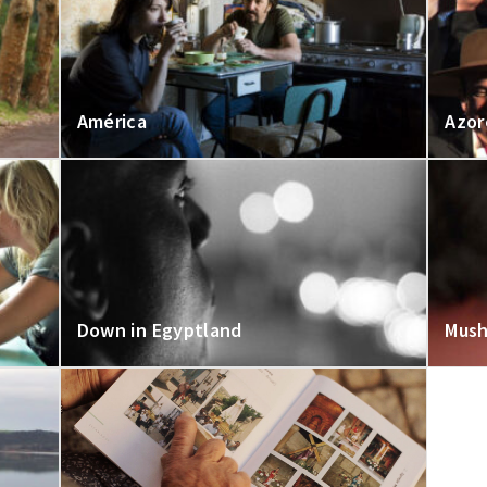
América
Azor
Down in Egyptland
Mus