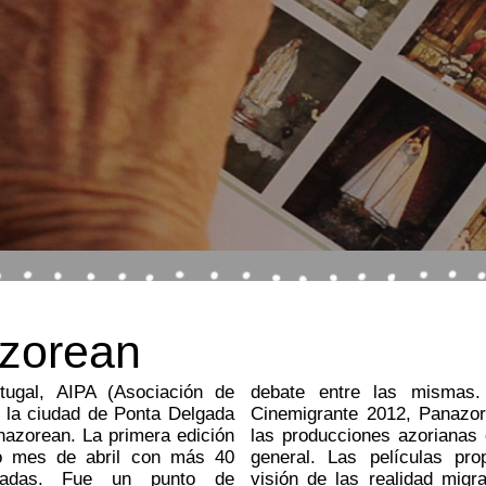
zorean
rtugal, AIPA (Asociación de
 muestra programada para
 la ciudad de Ponta Delgada
rga una especial atención a
anazorean. La primera edición
reto y a las portuguesas en
do mes de abril con más 40
 presentan una polifacética
ucradas. Fue un punto de
 del diálogo intercultural tal