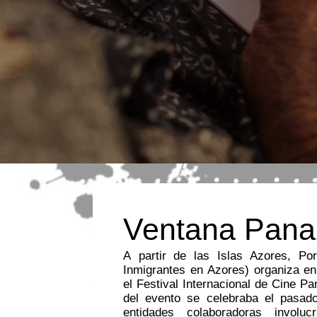
Ventana Pana
A partir de las Islas Azores, Po
debate entre las mismas. En la
Inmigrantes en Azores) organiza en
Cinemigrante 2012, Panazorean oto
el Festival Internacional de Cine P
las producciones azorianas en conc
del evento se celebraba el pasa
general. Las películas propuestas
entidades colaboradoras invol
visión de las realidad migratorias y