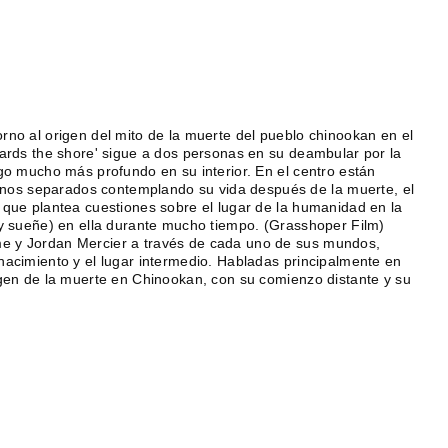
rno al origen del mito de la muerte del pueblo chinookan en el
wards the shore' sigue a dos personas en su deambular por la
lgo mucho más profundo en su interior. En el centro están
os separados contemplando su vida después de la muerte, el
 que plantea cuestiones sobre el lugar de la humanidad en la
(y sueñe) en ella durante mucho tiempo. (Grasshoper Film)
me y Jordan Mercier a través de cada uno de sus mundos,
nacimiento y el lugar intermedio. Habladas principalmente en
igen de la muerte en Chinookan, con su comienzo distante y su