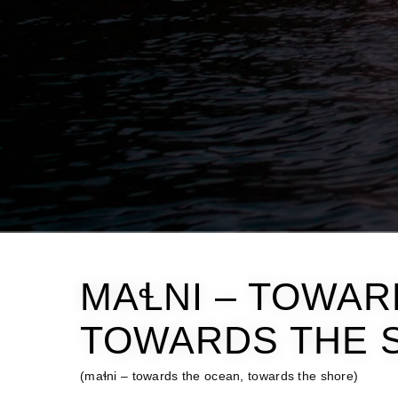
MAꞭNI – TOWAR
TOWARDS THE S
(maɬni – towards the ocean, towards the shore)