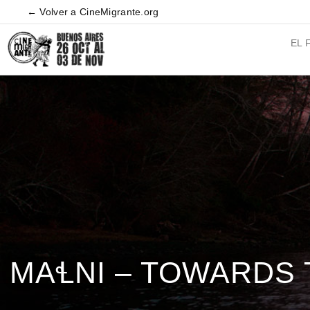
← Volver a CineMigrante.org
EL 
MAꞭNI – TOWARDS 