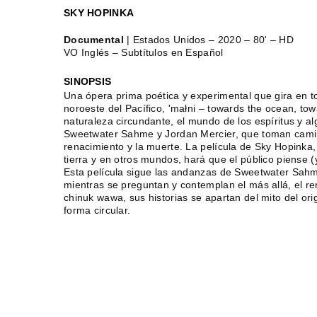
SKY HOPINKA
Documental
| Estados Unidos – 2020 – 80' – HD
VO Inglés – Subtítulos en Español
SINOPSIS
Una ópera prima poética y experimental que gira en to
noroeste del Pacífico, 'małni – towards the ocean, to
naturaleza circundante, el mundo de los espíritus y a
Sweetwater Sahme y Jordan Mercier, que toman camin
renacimiento y la muerte. La película de Sky Hopinka,
tierra y en otros mundos, hará que el público piense 
Esta película sigue las andanzas de Sweetwater Sah
mientras se preguntan y contemplan el más allá, el re
chinuk wawa, sus historias se apartan del mito del or
forma circular.