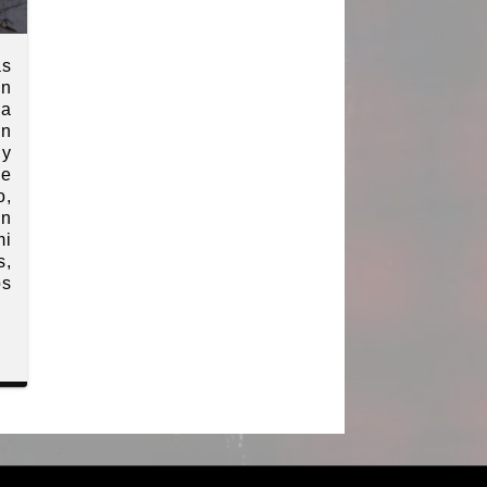
as
en
la
in
 y
de
o,
án
mi
s,
os