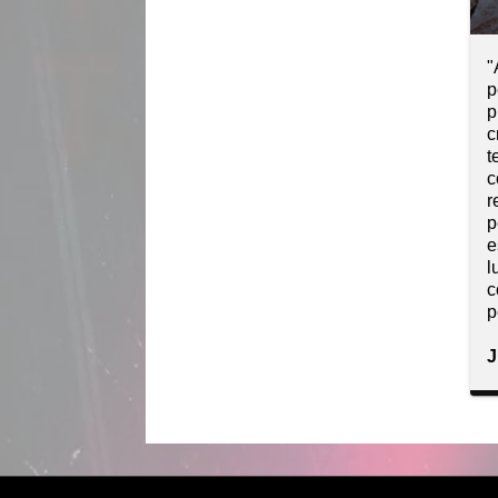
"
p
p
c
t
c
r
p
e
l
c
p