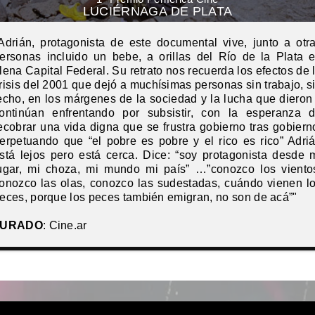
LUCIÉRNAGA DE PLATA
Adrián, protagonista de este documental vive, junto a otr
ersonas incluido un bebe, a orillas del Río de la Plata 
lena Capital Federal. Su retrato nos recuerda los efectos de 
risis del 2001 que dejó a muchísimas personas sin trabajo, s
echo, en los márgenes de la sociedad y la lucha que dieron
ontinúan enfrentando por subsistir, con la esperanza 
ecobrar una vida digna que se frustra gobierno tras gobiern
erpetuando que “el pobre es pobre y el rico es rico” Adri
stá lejos pero está cerca. Dice: “soy protagonista desde 
ugar, mi choza, mi mundo mi país” …”conozco los viento
onozco las olas, conozco las sudestadas, cuándo vienen l
eces, porque los peces también emigran, no son de acá”"
JURADO
: Cine.ar