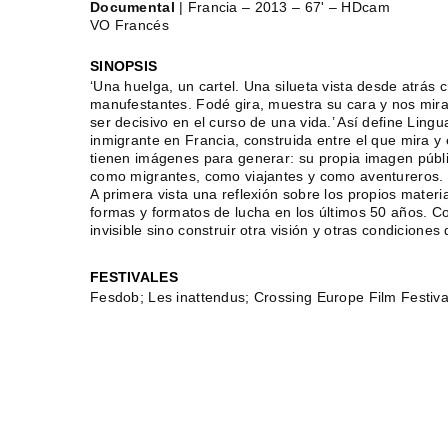
Documental
| Francia – 2013 – 67' – HDcam
VO Francés
SINOPSIS
‘Una huelga, un cartel. Una silueta vista desde atrás 
manufestantes. Fodé gira, muestra su cara y nos mira
ser decisivo en el curso de una vida.’ Así define Lingu
inmigrante en Francia, construida entre el que mira
tienen imágenes para generar: su propia imagen públi
como migrantes, como viajantes y como aventureros.
A primera vista una reflexión sobre los propios materia
formas y formatos de lucha en los últimos 50 años. Co
invisible sino construir otra visión y otras condiciones d
FESTIVALES
Fesdob; Les inattendus; Crossing Europe Film Festival;