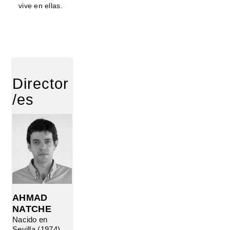
vive en ellas.
Director
/es
AHMAD
NATCHE
Nacido en
Sevilla (1974),