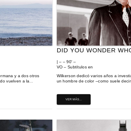
DID YOU WONDER WHO
| – – 90' –
VO – Subtítulos en
ermana y a dos otros
Wilkerson dedicó varios años a investi
o vuelven a la...
un hombre de color –como suele decir
VER MÁS...