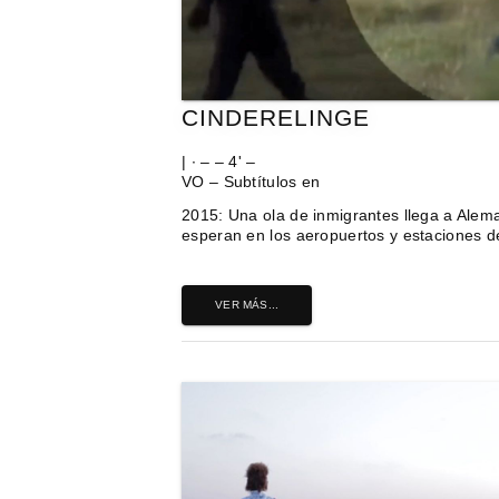
CINDERELINGE
| ∙ – – 4' –
VO – Subtítulos en
2015: Una ola de inmigrantes llega a Ale
esperan en los aeropuertos y estaciones de
VER MÁS...