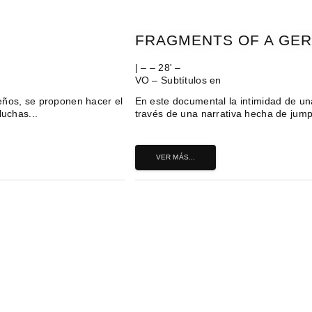
FRAGMENTS OF A GER
| – – 28' –
VO – Subtítulos en
eños, se proponen hacer el
En este documental la intimidad de una 
luchas...
través de una narrativa hecha de jump-
VER MÁS...