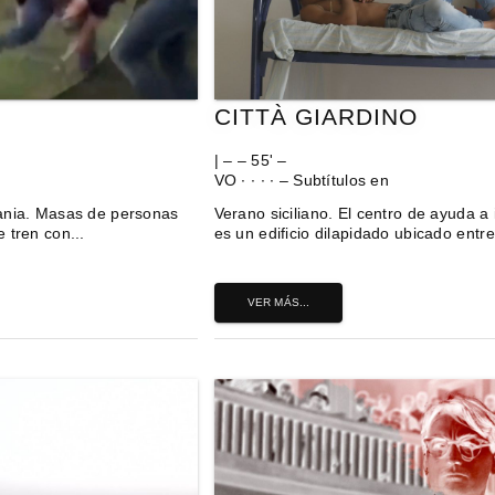
CITTÀ GIARDINO
| – – 55' –
VO ∙ ∙ ∙ ∙ – Subtítulos en
mania. Masas de personas
Verano siciliano. El centro de ayuda a
 tren con...
es un edificio dilapidado ubicado entr
VER MÁS...