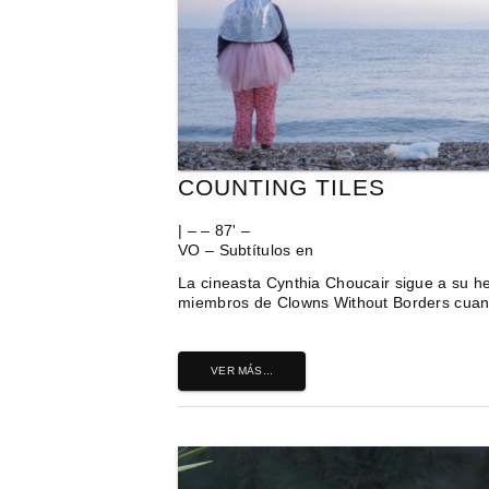
COUNTING TILES
| – – 87' –
VO – Subtítulos en
La cineasta Cynthia Choucair sigue a su h
miembros de Clowns Without Borders cuand
VER MÁS...