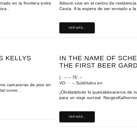
trado en la frontera entre
Adoum vive en el centro de residencia
va...
Ceuta. A la espera de ser enviado a la
VER MÁS...
S KELLYS
IN THE NAME OF SCH
THE FIRST BEER GAR
| ∙ – – 75' –
VO ∙ ∙ – Subtítulos en
omo camareras de piso en
tal como...
¡Olvidatetodo lo quesabésacerca de na
para un viaje surreal. NargesKalhorno
VER MÁS...