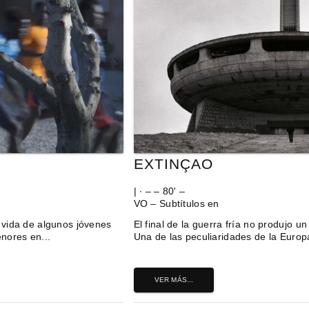
EXTINÇAO
| ∙ – – 80' –
VO – Subtítulos en
 vida de algunos jóvenes
El final de la guerra fría no produjo u
nores en...
Una de las peculiaridades de la Europa
VER MÁS...