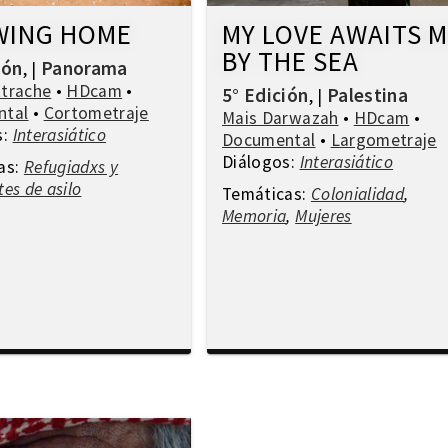
WING HOME
MY LOVE AWAITS 
BY THE SEA
ión
Panorama
,
|
ttrache
•
HDcam
•
5° Edición
Palestina
,
|
ntal
•
Cortometraje
Mais Darwazah
•
HDcam
•
s:
Interasiático
Documental
•
Largometraje
Diálogos:
Interasiático
as:
Refugiadxs y
tes de asilo
Temáticas:
Colonialidad
,
Memoria
,
Mujeres