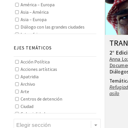
América – Europa
Asia – América
Asia – Europa
Diálogo con las grandes ciudades
Interafricano
TRAN
Interamericano
EJES TEMÁTICOS
Interasiático
2° Edic
Intereuropeo
Anna Lo
Acción Política
Oceanía
Docume
Acciones artísticas
Todos los continentes
Diálogo
Apatridia
Temátic
Archivo
Refugiad
Arte
asilo
Centros de detención
Ciudad
Colonialidad
Construcción de imaginarios