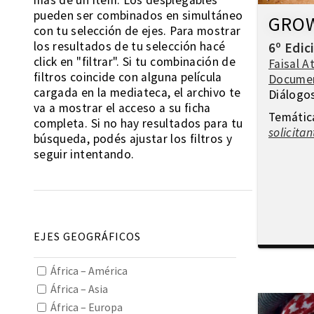
más de un ítem. Los desplegables
pueden ser combinados en simultáneo
GRO
con tu selección de ejes. Para mostrar
los resultados de tu selección hacé
6º Edic
click en "filtrar". Si tu combinación de
Faisal A
filtros coincide con alguna película
Docume
cargada en la mediateca, el archivo te
Diálogo
va a mostrar el acceso a su ficha
Temátic
completa. Si no hay resultados para tu
solicitan
búsqueda, podés ajustar los filtros y
seguir intentando.
EJES GEOGRÁFICOS
África – América
África – Asia
África – Europa