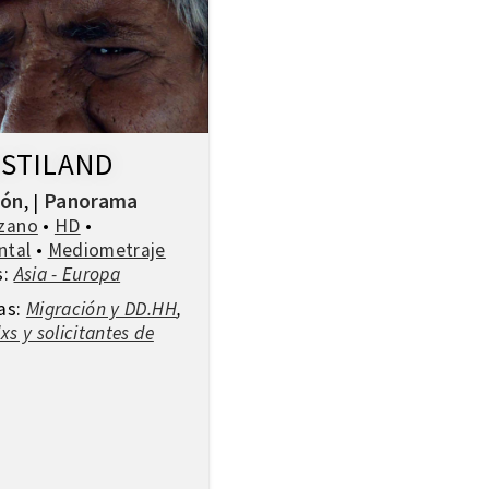
STILAND
ión
Panorama
,
|
zano
•
HD
•
ntal
•
Mediometraje
s:
Asia - Europa
as:
Migración y DD.HH
,
xs y solicitantes de