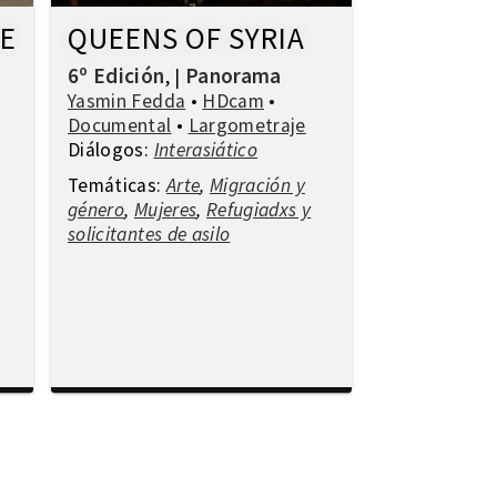
ME
QUEENS OF SYRIA
6º Edición
Panorama
,
|
Yasmin Fedda
•
HDcam
•
Documental
•
Largometraje
Diálogos:
Interasiático
Temáticas:
Arte
,
Migración y
género
,
Mujeres
,
Refugiadxs y
solicitantes de asilo