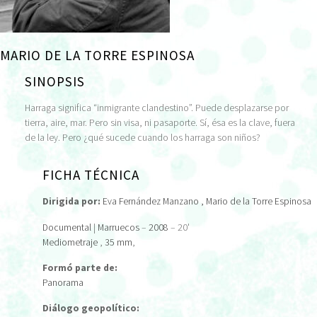
MARIO DE LA TORRE ESPINOSA
SINOPSIS
Harraga significa “inmigrante clandestino”. Puede desplazarse por
tierra, aire, mar. Pero sin visa, ni pasaporte. Sí, ésa es la clave, fuera
de la ley. Pero ¿qué sucede cuando los harraga son niños?
FICHA TÉCNICA
Dirigida por:
Eva Fernández Manzano
, Mario de la Torre Espinosa
Documental
|
Marruecos
–
2008
– 20'
Mediometraje
,
35 mm
,
Formó parte de:
Panorama
Diálogo geopolítico: