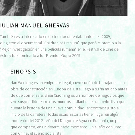
IULIAN MANUEL GHERVAS
También está interesado en el cine documental. Juntos, en 2009,
dirigieron el documental "Children of Uranium" que ganó el premio a la
"Mejor investigación en una película rumana" en el Festival de Cine de
Astra y fue nominado a los Premios Gopo 2009.
SINOPSIS
Han Wenlong es un emigrante ilegal, cuyo sueño de trabajar en una
obra de construcción en Europa del Este, llegó a su fin mucho antes
de que comenzara. Shen Xiaoming es un hombre de negocios que
vive suspendido entre dos mundos. Li Jianhua es un periodista que
cuenta la historia de una nueva comunidad, encontrada justo al
inicio de la carretera. Todas estas historias tienen lugar en algún
momento del 2012 - Año del Dragón de Agua en Rumania, un país
que comparte, en un determinado momento, un sueño conjunto
con China, el sueño socialista.