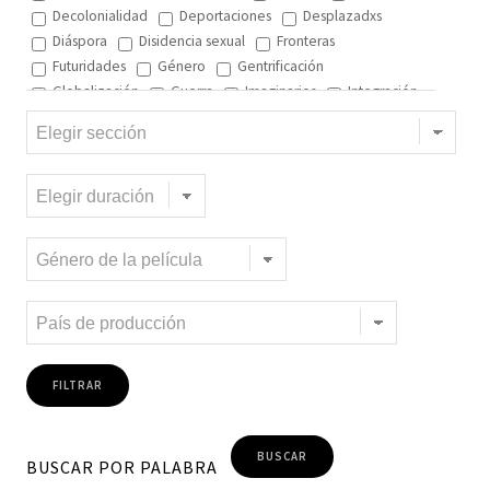
Decolonialidad
Deportaciones
Desplazadxs
Diáspora
Disidencia sexual
Fronteras
Futuridades
Género
Gentrificación
Globalización
Guerra
Imaginarios
Integración
Interculturalidad
Interculturalidad en el arte
Interculturalidad en la música
Islam
Memoria
Migración interna
Migración y ciudad
Migración y DD.HH
Migración y género
Migración y globalización
Migración y Pueblos originarios
Migración y recursos naturales
Migración y salud
Migración y trabajo
Migrantes climáticos
Movimiento
Mujeres
Música
Negritud
Niñez
Otredad
Pueblos Originarios
Racialidad
Racismo
Refugiadxs y solicitantes de asilo
Romaníes
Tecnologías de control
Trata
Turismo
Violencia
Xenofobia
BUSCAR POR PALABRA