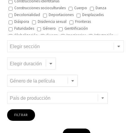
Construcciones identitarias
Construcciones socioculturales
Cuerpo
Danza
Decolonialidad
Deportaciones
Desplazadxs
Diáspora
Disidencia sexual
Fronteras
Futuridades
Género
Gentrificación
Globalización
Guerra
Imaginarios
Integración
Interculturalidad
Interculturalidad en el arte
Interculturalidad en la música
Islam
Memoria
Migración interna
Migración y ciudad
Migración y DD.HH
Migración y género
Migración y globalización
Migración y Pueblos originarios
Migración y recursos naturales
Migración y salud
Migración y trabajo
Migrantes climáticos
Movimiento
Mujeres
Música
Negritud
Niñez
Otredad
Pueblos Originarios
Racialidad
Racismo
Refugiadxs y solicitantes de asilo
Romaníes
Tecnologías de control
Trata
Turismo
Violencia
Xenofobia