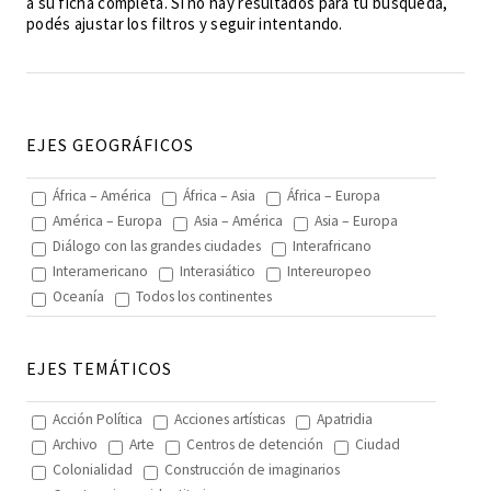
a su ficha completa. Si no hay resultados para tu búsqueda,
podés ajustar los filtros y seguir intentando.
EJES GEOGRÁFICOS
África – América
África – Asia
África – Europa
América – Europa
Asia – América
Asia – Europa
Diálogo con las grandes ciudades
Interafricano
Interamericano
Interasiático
Intereuropeo
Oceanía
Todos los continentes
EJES TEMÁTICOS
Acción Política
Acciones artísticas
Apatridia
Archivo
Arte
Centros de detención
Ciudad
Colonialidad
Construcción de imaginarios