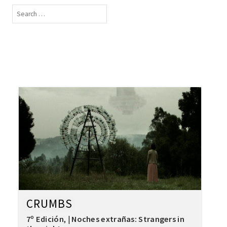
CRUMBS
7º Edición
Noches extrañas: Strangers in
,
|