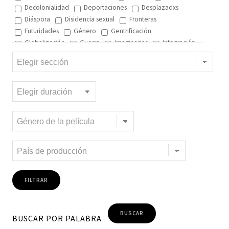
Decolonialidad
Deportaciones
Desplazadxs
Diáspora
Disidencia sexual
Fronteras
Futuridades
Género
Gentrificación
Globalización
Guerra
Imaginarios
Integración
Interculturalidad
Interculturalidad en el arte
Interculturalidad en la música
Islam
Memoria
Migración interna
Migración y ciudad
Migración y DD.HH
Migración y género
Migración y globalización
Migración y Pueblos originarios
Migración y recursos naturales
Migración y salud
Migración y trabajo
Migrantes climáticos
Movimiento
Mujeres
Música
Negritud
Niñez
Otredad
Pueblos Originarios
Racialidad
Racismo
Refugiadxs y solicitantes de asilo
Romaníes
Tecnologías de control
Trata
Turismo
Violencia
Xenofobia
BUSCAR POR PALABRA