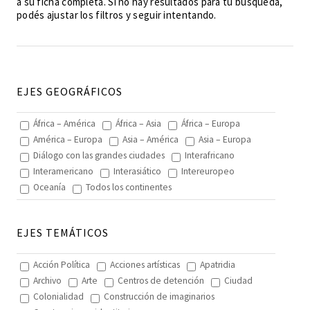
a su ficha completa. Si no hay resultados para tu búsqueda,
podés ajustar los filtros y seguir intentando.
EJES GEOGRÁFICOS
África – América
África – Asia
África – Europa
América – Europa
Asia – América
Asia – Europa
Diálogo con las grandes ciudades
Interafricano
Interamericano
Interasiático
Intereuropeo
Oceanía
Todos los continentes
EJES TEMÁTICOS
Acción Política
Acciones artísticas
Apatridia
Archivo
Arte
Centros de detención
Ciudad
Colonialidad
Construcción de imaginarios