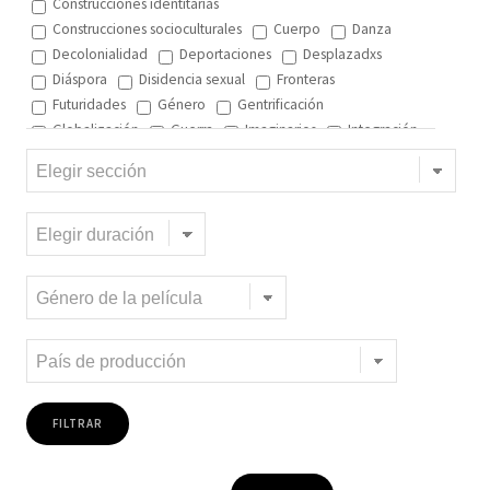
Construcciones identitarias
Construcciones socioculturales
Cuerpo
Danza
Decolonialidad
Deportaciones
Desplazadxs
Diáspora
Disidencia sexual
Fronteras
Futuridades
Género
Gentrificación
Globalización
Guerra
Imaginarios
Integración
Interculturalidad
Interculturalidad en el arte
Interculturalidad en la música
Islam
Memoria
Migración interna
Migración y ciudad
Migración y DD.HH
Migración y género
Migración y globalización
Migración y Pueblos originarios
Migración y recursos naturales
Migración y salud
Migración y trabajo
Migrantes climáticos
Movimiento
Mujeres
Música
Negritud
Niñez
Otredad
Pueblos Originarios
Racialidad
Racismo
Refugiadxs y solicitantes de asilo
Romaníes
Tecnologías de control
Trata
Turismo
Violencia
Xenofobia