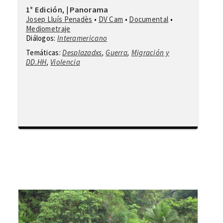
1° Edición
Panorama
,
|
Josep Lluís Penadès
•
DV Cam
•
Documental
•
Mediometraje
Diálogos:
Interamericano
Temáticas:
Desplazadxs
,
Guerra
,
Migración y
DD.HH
,
Violencia