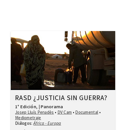
RASD ¿JUSTICIA SIN GUERRA?
1° Edición
Panorama
,
|
Josep Lluís Penadès
•
DV Cam
•
Documental
•
Mediometraje
Diálogos:
África - Europa