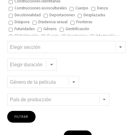
Construcciones identitarias
Construcciones socioculturales
Cuerpo
Danza
Decolonialidad
Deportaciones
Desplazadxs
Diáspora
Disidencia sexual
Fronteras
Futuridades
Género
Gentrificación
Globalización
Guerra
Imaginarios
Integración
Interculturalidad
Interculturalidad en el arte
Interculturalidad en la música
Islam
Memoria
Migración interna
Migración y ciudad
Migración y DD.HH
Migración y género
Migración y globalización
Migración y Pueblos originarios
Migración y recursos naturales
Migración y salud
Migración y trabajo
Migrantes climáticos
Movimiento
Mujeres
Música
Negritud
Niñez
Otredad
Pueblos Originarios
Racialidad
Racismo
Refugiadxs y solicitantes de asilo
Romaníes
Tecnologías de control
Trata
Turismo
Violencia
Xenofobia