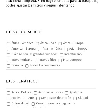
a su ficha completa. Si no hay resultados para tu búsqueda,
podés ajustar los filtros y seguir intentando.
EJES GEOGRÁFICOS
África – América
África – Asia
África – Europa
América – Europa
Asia – América
Asia – Europa
Diálogo con las grandes ciudades
Interafricano
Interamericano
Interasiático
Intereuropeo
Oceanía
Todos los continentes
EJES TEMÁTICOS
Acción Política
Acciones artísticas
Apatridia
Archivo
Arte
Centros de detención
Ciudad
Colonialidad
Construcción de imaginarios