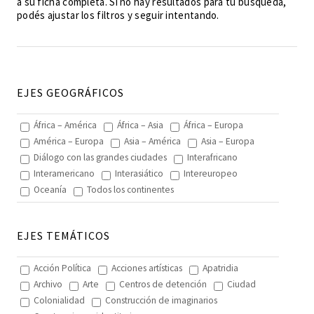
a su ficha completa. Si no hay resultados para tu búsqueda,
podés ajustar los filtros y seguir intentando.
EJES GEOGRÁFICOS
África – América
África – Asia
África – Europa
América – Europa
Asia – América
Asia – Europa
Diálogo con las grandes ciudades
Interafricano
Interamericano
Interasiático
Intereuropeo
Oceanía
Todos los continentes
EJES TEMÁTICOS
Acción Política
Acciones artísticas
Apatridia
Archivo
Arte
Centros de detención
Ciudad
Colonialidad
Construcción de imaginarios