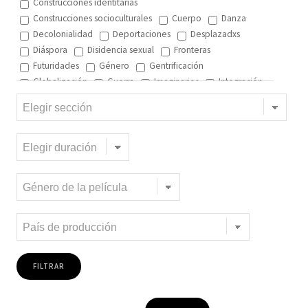
Construcciones identitarias
Construcciones socioculturales
Cuerpo
Danza
Decolonialidad
Deportaciones
Desplazadxs
Diáspora
Disidencia sexual
Fronteras
Futuridades
Género
Gentrificación
Globalización
Guerra
Imaginarios
Integración
Interculturalidad
Interculturalidad en el arte
Interculturalidad en la música
Islam
Memoria
Migración interna
Migración y ciudad
Migración y DD.HH
Migración y género
Migración y globalización
Migración y Pueblos originarios
Migración y recursos naturales
Migración y salud
Migración y trabajo
Migrantes climáticos
Movimiento
Mujeres
Música
Negritud
Niñez
Otredad
Pueblos Originarios
Racialidad
Racismo
Refugiadxs y solicitantes de asilo
Romaníes
Tecnologías de control
Trata
Turismo
Violencia
Xenofobia