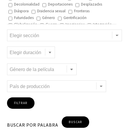
Decolonialidad
Deportaciones
Desplazadxs
Diáspora
Disidencia sexual
Fronteras
Futuridades
Género
Gentrificación
Globalización
Guerra
Imaginarios
Integración
Interculturalidad
Interculturalidad en el arte
Interculturalidad en la música
Islam
Memoria
Migración interna
Migración y ciudad
Migración y DD.HH
Migración y género
Migración y globalización
Migración y Pueblos originarios
Migración y recursos naturales
Migración y salud
Migración y trabajo
Migrantes climáticos
Movimiento
Mujeres
Música
Negritud
Niñez
Otredad
Pueblos Originarios
Racialidad
Racismo
Refugiadxs y solicitantes de asilo
Romaníes
Tecnologías de control
Trata
Turismo
Violencia
Xenofobia
BUSCAR POR PALABRA