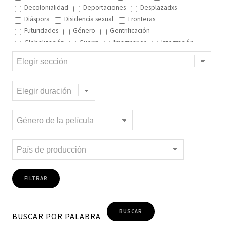
Decolonialidad
Deportaciones
Desplazadxs
Diáspora
Disidencia sexual
Fronteras
Futuridades
Género
Gentrificación
Globalización
Guerra
Imaginarios
Integración
Interculturalidad
Interculturalidad en el arte
Interculturalidad en la música
Islam
Memoria
Migración interna
Migración y ciudad
Migración y DD.HH
Migración y género
Migración y globalización
Migración y Pueblos originarios
Migración y recursos naturales
Migración y salud
Migración y trabajo
Migrantes climáticos
Movimiento
Mujeres
Música
Negritud
Niñez
Otredad
Pueblos Originarios
Racialidad
Racismo
Refugiadxs y solicitantes de asilo
Romaníes
Tecnologías de control
Trata
Turismo
Violencia
Xenofobia
BUSCAR POR PALABRA