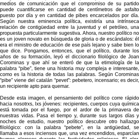
medios de comunicación que el compromiso de su partido
puede cuantificarse en cantidad de centímetros de asfalto
puesto por día y en cantidad de pibes encarcelados por día.
Según nuestra eminencia política, existiría una intrínseca
relación de contigüedad entre la juventud y el petróleo, una
propuesta particularmente sugestiva. Ahora, nuestro político no
es un joven novato en búsqueda de gloria o de escándalos: él
era el ministro de educación de ese país lejano y sabe bien lo
que dice. Pongamos, entonces, que el político, durante los
años de su formación, leyó el diccionario filológico de Joan
Corominas y que ahí se enteró de que la etimología de la
palabra “pibe”, tiene una historia muy compleja e interesante,
como es la historia de todas las palabras. Según Corominas
“pibe” viene del catalán “pevet”: pebetero, incensario; es decir,
un recipiente apto para quemar.
Desde esta imagen, el pensamiento del político corre rápido
hacia nosotrxs, lxs jóvenes: recipientes, cuerpos cuya química
está tomada por el fuego, por el ardor de la primavera de
nuestras vidas. Pasa el tiempo y, durante sus largos días y
noches de estudio, nuestro político descubre otro hallazgo
filológico: con la palabra “pebete”, en la antigüedad, se
llamaba a esos inciensos que, una vez encendidos, esparcían
humos olorosos durante las festividades religiosas. El olor,