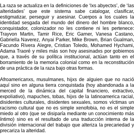
La raza se actualiza en la definiciones de ‘lxs abyectxs’, de ‘las
alteridades’ que este sistema sabe catalogar, clasificar,
estigmatizar, perseguir y asesinar. Cuerpos a los cuales la
identidad sesgada del mundo del dinero del hombre blanco,
conquistador, colonizador no les contiene ni les pertenece:
Trayvon Martin, Tamir Rice, Eric Garner, Vanesa Castano,
Gabriella Naverez, Anyai Parker, Mike Brown, Brian Gualman,
Facundo Rivera Alegre, Cristian Toledo, Mohamed Hychami,
Adama Traoré y miles más son hoy asesinadxs por gobiernos
que, a través de su política institucional, actúan tanto en el
borramiento de la memoria colonial como en la reconstitución
de una práctica de la raza bajo otras formas.
Afroamericanxs, musulmanes, hijxs de alguien que no nació
aquí sino en alguna tierra conquistada (hoy abandonada a la
merced de la dinámica del capital financiero, extractivo,
expoliativo), mapuches, tobas, hijxs de la latinoamerica racial,
disidentes culturales, disidentes sexuales, somos víctimas un
racismo cultural que no es simple xenofobia, no es el simple
miedo al otro (que se disiparía mediante un conocimiento más
íntimo) sino es el resultado de una traducción interna de la
división internacional del trabajo que alteriza la precariedad y
precariza la alteridad.