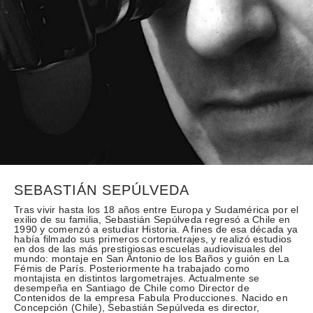
SEBASTIÁN SEPÚLVEDA
Tras vivir hasta los 18 años entre Europa y Sudamérica por el
exilio de su familia, Sebastián Sepúlveda regresó a Chile en
1990 y comenzó a estudiar Historia. A fines de esa década ya
había filmado sus primeros cortometrajes, y realizó estudios
en dos de las más prestigiosas escuelas audiovisuales del
mundo: montaje en San Antonio de los Baños y guión en La
Fémis de París. Posteriormente ha trabajado como
montajista en distintos largometrajes. Actualmente se
desempeña en Santiago de Chile como Director de
Contenidos de la empresa Fabula Producciones. Nacido en
Concepción (Chile), Sebastián Sepúlveda es director,